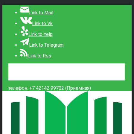
Link to Mail
Link to Vk
Link to Yelp
Link to Telegram
Link to Rss
Сведения об образовательной организации
Контакты
Вход
телефон: +7 42142 99702 (Приемная)