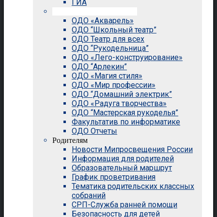
ГИА
Внеурочная деятельность
ОДО «Акварель»
ОДО “Школьный театр”
ОДО Театр для всех
ОДО “Рукодельница”
ОДО «Лего-конструирование»
ОДО “Арлекин”
ОДО «Магия стиля»
ОДО «Мир профессии»
ОДО “Домашний электрик”
ОДО «Радуга творчества»
ОДО “Мастерская рукоделья”
Факультатив по информатике
ОДО Отчеты
Родителям
Новости Мипросвещения России
Информация для родителей
Образовательный маршрут
График проветривания
Тематика родительских классных
собраний
СРП-Служба ранней помощи
Безопасность для детей