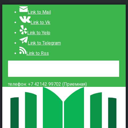
Link to Mail
Link to Vk
Link to Yelp
Link to Telegram
Link to Rss
Сведения об образовательной организации
Контакты
Вход
телефон: +7 42142 99702 (Приемная)