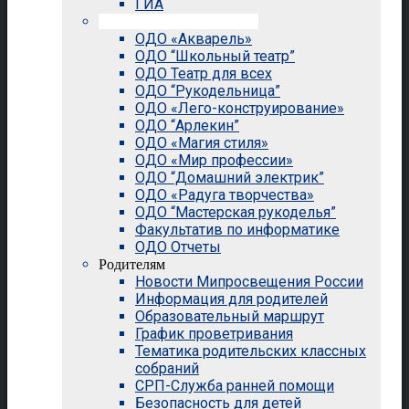
ГИА
Внеурочная деятельность
ОДО «Акварель»
ОДО “Школьный театр”
ОДО Театр для всех
ОДО “Рукодельница”
ОДО «Лего-конструирование»
ОДО “Арлекин”
ОДО «Магия стиля»
ОДО «Мир профессии»
ОДО “Домашний электрик”
ОДО «Радуга творчества»
ОДО “Мастерская рукоделья”
Факультатив по информатике
ОДО Отчеты
Родителям
Новости Мипросвещения России
Информация для родителей
Образовательный маршрут
График проветривания
Тематика родительских классных
собраний
СРП-Служба ранней помощи
Безопасность для детей