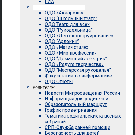
ГИА
Внеурочная деятельность
ОДО «Акварель»
ОДО “Школьный театр”
ОДО Театр для всех
ОДО “Рукодельница”
ОДО «Лего-конструирование»
ОДО “Арлекин”
ОДО «Магия стиля»
ОДО «Мир профессии»
ОДО “Домашний электрик”
ОДО «Радуга творчества»
ОДО “Мастерская рукоделья”
Факультатив по информатике
ОДО Отчеты
Родителям
Новости Мипросвещения России
Информация для родителей
Образовательный маршрут
График проветривания
Тематика родительских классных
собраний
СРП-Служба ранней помощи
Безопасность для детей