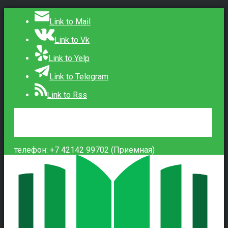
Link to Mail
Link to Vk
Link to Yelp
Link to Telegram
Link to Rss
Сведения об образовательной организации
Контакты
Вход
телефон: +7 42142 99702 (Приемная)