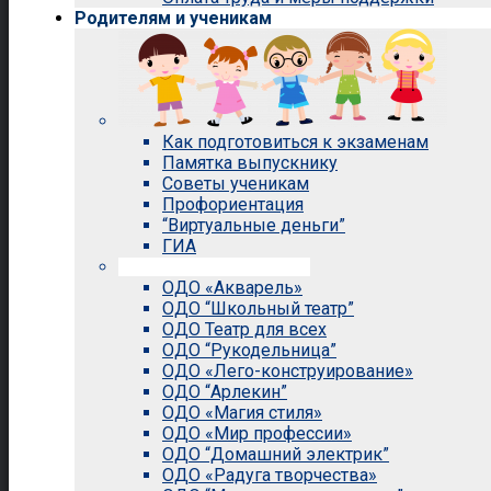
Родителям и ученикам
Как подготовиться к экзаменам
Памятка выпускнику
Советы ученикам
Профориентация
“Виртуальные деньги”
ГИА
Внеурочная деятельность
ОДО «Акварель»
ОДО “Школьный театр”
ОДО Театр для всех
ОДО “Рукодельница”
ОДО «Лего-конструирование»
ОДО “Арлекин”
ОДО «Магия стиля»
ОДО «Мир профессии»
ОДО “Домашний электрик”
ОДО «Радуга творчества»