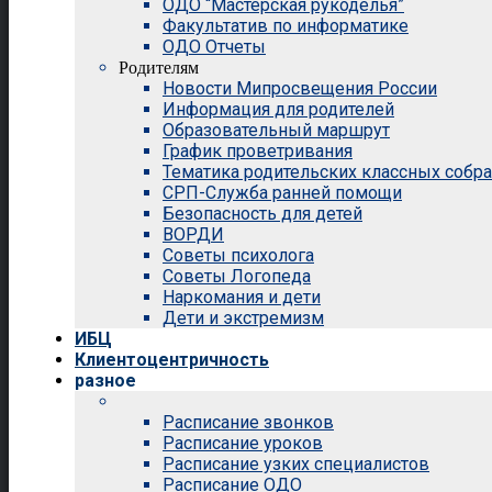
ОДО “Мастерская рукоделья”
Факультатив по информатике
ОДО Отчеты
Родителям
Новости Мипросвещения России
Информация для родителей
Образовательный маршрут
График проветривания
Тематика родительских классных собр
СРП-Служба ранней помощи
Безопасность для детей
ВОРДИ
Советы психолога
Советы Логопеда
Наркомания и дети
Дети и экстремизм
ИБЦ
Клиентоцентричность
разное
Расписание звонков
Расписание уроков
Расписание узких специалистов
Расписание ОДО