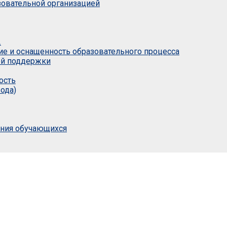
азовательной организацией
.
ие и оснащенность образовательного процесса
ой поддержки
ость
ода)
ания обучающихся