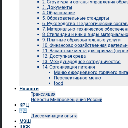
2. Структура и органы управления обр
3. Документы
4. Образование
5. Образовательные стандарты
6. Руководство. Педагогический состав
7. Материально-техническое обеспечен
8. Стипендии и иные виды материальн
9. Платные образовательные услуги
10. Финансово-хозяйственная деятельн
11. Вакантные места для приема (перев
12. Доступная среда
13. Международное сотрудничество
14. Организация питания
Меню ежедневного горячего пит
Перспективное меню
food
Новости
Трансляция
Новости Мипросвещения России
КРЦ
ДО
Диссеминации опыта
МЭШ
ШСК