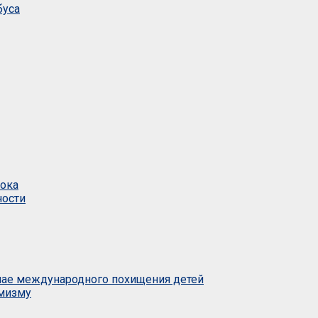
буса
тока
ности
учае международного похищения детей
емизму