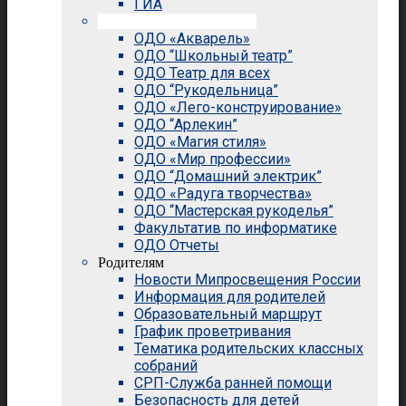
ГИА
Внеурочная деятельность
ОДО «Акварель»
ОДО “Школьный театр”
ОДО Театр для всех
ОДО “Рукодельница”
ОДО «Лего-конструирование»
ОДО “Арлекин”
ОДО «Магия стиля»
ОДО «Мир профессии»
ОДО “Домашний электрик”
ОДО «Радуга творчества»
ОДО “Мастерская рукоделья”
Факультатив по информатике
ОДО Отчеты
Родителям
Новости Мипросвещения России
Информация для родителей
Образовательный маршрут
График проветривания
Тематика родительских классных
собраний
СРП-Служба ранней помощи
Безопасность для детей