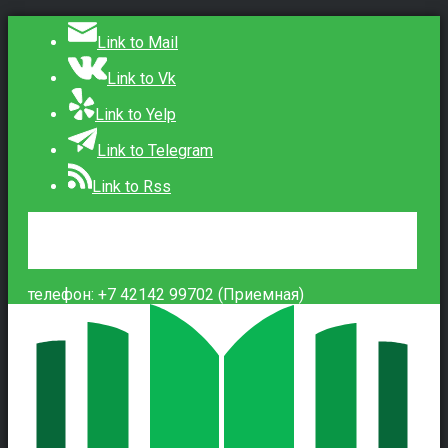
Link to Mail
Link to Vk
Link to Yelp
Link to Telegram
Link to Rss
Сведения об образовательной организации
Контакты
Вход
телефон: +7 42142 99702 (Приемная)