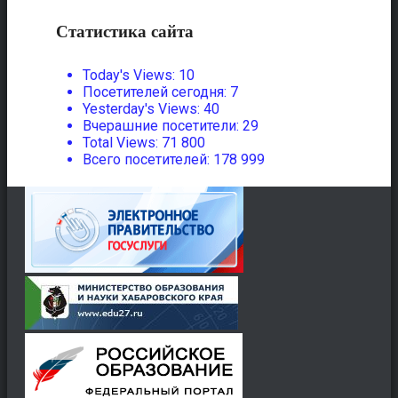
Статистика сайта
Today's Views:
10
Посетителей сегодня:
7
Yesterday's Views:
40
Вчерашние посетители:
29
Total Views:
71 800
Всего посетителей:
178 999