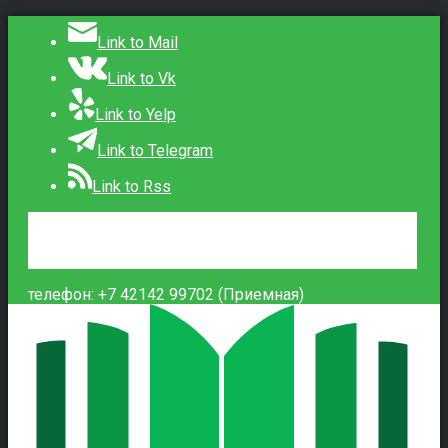
Link to Mail
Link to Vk
Link to Yelp
Link to Telegram
Link to Rss
Сведения об образовательной организации
Контакты
Вход
телефон: +7 42142 99702 (Приемная)