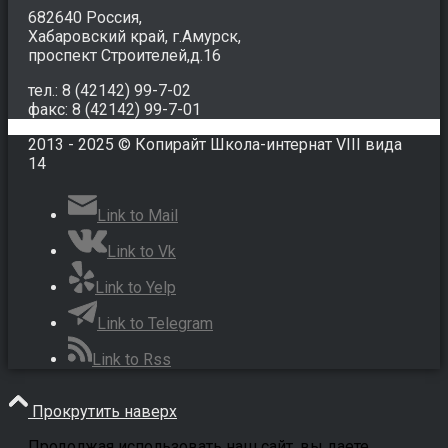
682640 Россия,
Хабаровский край, г.Амурск,
проспект Строителей,д.16
тел.: 8 (42142) 99-7-02
факс: 8 (42142) 99-7-01
2013 - 2025 © Копирайт Школа-интернат VIII вида
14
Link to Mail
Link to Vk
Link to Yelp
Link to Telegram
Link to Rss
Прокрутить наверх
Продолжая использовать наш сайт, вы даете