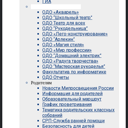
ГИА
Внеурочная деятельность
ОДО «Акварель»
ОДО “Школьный театр”
ОДО Театр для всех
ОДО “Рукодельница”
ОДО «Лего-конструирование»
ОДО “Арлекин”
ОДО «Магия стиля»
ОДО «Мир профессии»
ОДО “Домашний электрик”
ОДО «Радуга творчества»
ОДО “Мастерская рукоделья”
Факультатив по информатике
ОДО Отчеты
Родителям
Новости Мипросвещения России
Информация для родителей
Образовательный маршрут
График проветривания
Тематика родительских классных
собраний
СРП-Служба ранней помощи
Безопасность для детей