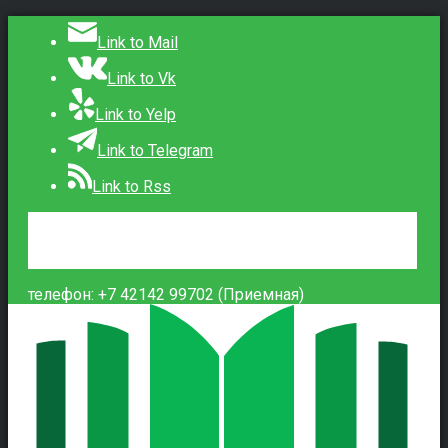
Link to Mail
Link to Vk
Link to Yelp
Link to Telegram
Link to Rss
Сведения об образовательной организации
Контакты
Вход
телефон: +7 42142 99702 (Приемная)