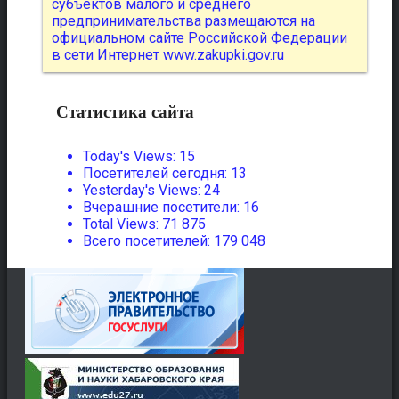
субъектов малого и среднего
предпринимательства размещаются на
официальном сайте Российской Федерации
в сети Интернет
www.zakupki.gov.ru
Статистика сайта
Today's Views:
15
Посетителей сегодня:
13
Yesterday's Views:
24
Вчерашние посетители:
16
Total Views:
71 875
Всего посетителей:
179 048