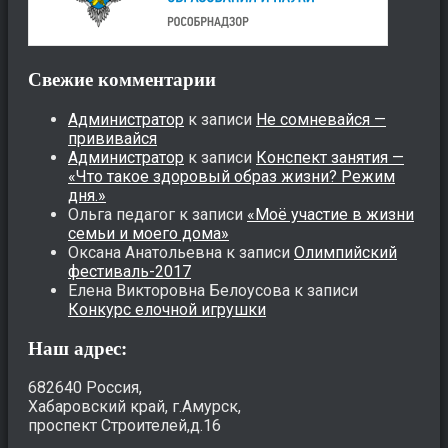
Свежие комментарии
Администратор
к записи
Не сомневайся —
прививайся
Администратор
к записи
Конспект занятия —
«Что такое здоровый образ жизни? Режим
дня.»
Ольга педагог
к записи
«Моё участие в жизни
семьи и моего дома»
Оксана Анатольевна
к записи
Олимпийский
фестиваль-2017
Елена Викторовна Белоусова
к записи
Конкурс елочной игрушки
Наш адрес:
682640 Россия,
Хабаровский край, г.Амурск,
проспект Строителей,д.16