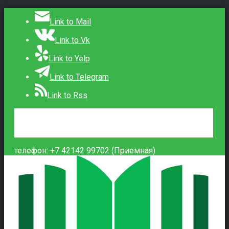
Link to Mail
Link to Vk
Link to Yelp
Link to Telegram
Link to Rss
Сведения об образовательной организации
Контакты
Вход
телефон: +7 42142 99702 (Приемная)