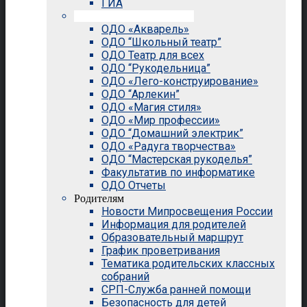
ГИА
Внеурочная деятельность
ОДО «Акварель»
ОДО “Школьный театр”
ОДО Театр для всех
ОДО “Рукодельница”
ОДО «Лего-конструирование»
ОДО “Арлекин”
ОДО «Магия стиля»
ОДО «Мир профессии»
ОДО “Домашний электрик”
ОДО «Радуга творчества»
ОДО “Мастерская рукоделья”
Факультатив по информатике
ОДО Отчеты
Родителям
Новости Мипросвещения России
Информация для родителей
Образовательный маршрут
График проветривания
Тематика родительских классных
собраний
СРП-Служба ранней помощи
Безопасность для детей