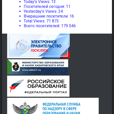
Today's Views:
13
Посетителей сегодня:
11
Yesterday's Views:
24
Вчерашние посетители:
16
Total Views:
71 873
Всего посетителей:
179 046