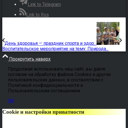
Link to Telegram
Link to Rss
День здоровья — праздник спорта и здор...
Воспитательское мероприятие на тему: Природа...
Прокрутить наверх
Продолжая использовать наш сайт, вы даете
согласие на обработку файлов Cookies и других
пользовательских данных, в соответствии с
Политикой конфиденциальности и
Пользовательским соглашением
OK
Cookie и настройки приватности