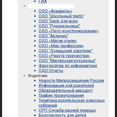
ГИА
Внеурочная деятельность
ОДО «Акварель»
ОДО “Школьный театр”
ОДО Театр для всех
ОДО “Рукодельница”
ОДО «Лего-конструирование»
ОДО “Арлекин”
ОДО «Магия стиля»
ОДО «Мир профессии»
ОДО “Домашний электрик”
ОДО «Радуга творчества»
ОДО “Мастерская рукоделья”
Факультатив по информатике
ОДО Отчеты
Родителям
Новости Мипросвещения России
Информация для родителей
Образовательный маршрут
График проветривания
Тематика родительских классных
собраний
СРП-Служба ранней помощи
Безопасность для детей