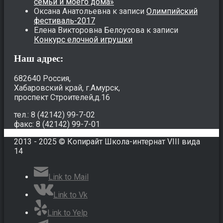
семьи и моего дома»
Оксана Анатольевна
к записи
Олимпийский
фестиваль-2017
Елена Викторовна Белоусова
к записи
Конкурс елочной игрушки
Наш адрес:
682640 Россия,
Хабаровский край, г.Амурск,
проспект Строителей,д.16
тел.: 8 (42142) 99-7-02
факс: 8 (42142) 99-7-01
2013 - 2025 © Копирайт Школа-интернат VIII вида
14
Link to Mail
Link to Vk
Link to Yelp