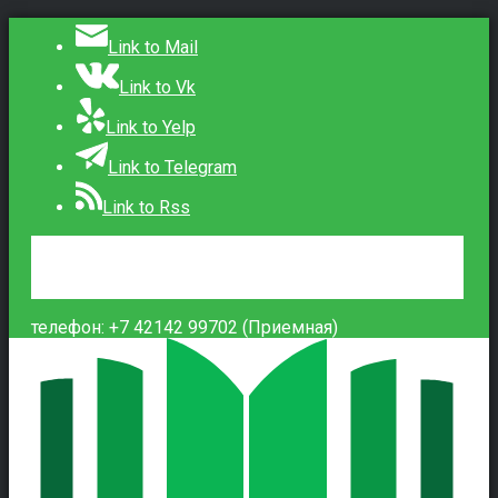
Link to Mail
Link to Vk
Link to Yelp
Link to Telegram
Link to Rss
Сведения об образовательной организации
Контакты
Вход
телефон: +7 42142 99702 (Приемная)