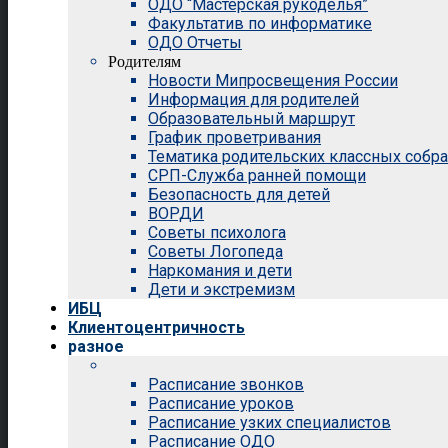
ОДО “Мастерская рукоделья”
Факультатив по информатике
ОДО Отчеты
Родителям
Новости Мипросвещения России
Информация для родителей
Образовательный маршрут
График проветривания
Тематика родительских классных собр
СРП-Служба ранней помощи
Безопасность для детей
ВОРДИ
Советы психолога
Советы Логопеда
Наркомания и дети
Дети и экстремизм
ИБЦ
Клиентоцентричность
разное
Расписание звонков
Расписание уроков
Расписание узких специалистов
Расписание ОДО