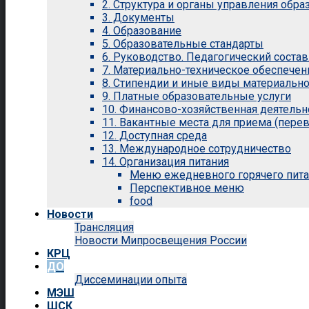
2. Структура и органы управления обр
3. Документы
4. Образование
5. Образовательные стандарты
6. Руководство. Педагогический состав
7. Материально-техническое обеспечен
8. Стипендии и иные виды материальн
9. Платные образовательные услуги
10. Финансово-хозяйственная деятельн
11. Вакантные места для приема (перев
12. Доступная среда
13. Международное сотрудничество
14. Организация питания
Меню ежедневного горячего пит
Перспективное меню
food
Новости
Трансляция
Новости Мипросвещения России
КРЦ
ДО
Диссеминации опыта
МЭШ
ШСК