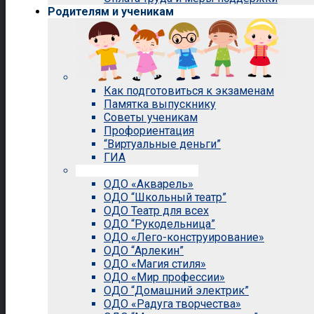
Родителям и ученикам
Как подготовиться к экзаменам
Памятка выпускнику
Советы ученикам
Профориентация
“Виртуальные деньги”
ГИА
Внеурочная деятельность
ОДО «Акварель»
ОДО “Школьный театр”
ОДО Театр для всех
ОДО “Рукодельница”
ОДО «Лего-конструирование»
ОДО “Арлекин”
ОДО «Магия стиля»
ОДО «Мир профессии»
ОДО “Домашний электрик”
ОДО «Радуга творчества»