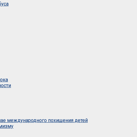
буса
тока
ности
учае международного похищения детей
емизму