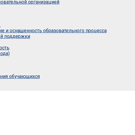
азовательной организацией
.
ие и оснащенность образовательного процесса
ой поддержки
ость
ода)
ания обучающихся