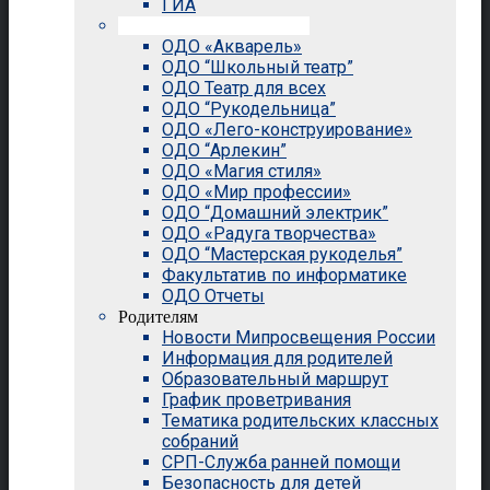
ГИА
Внеурочная деятельность
ОДО «Акварель»
ОДО “Школьный театр”
ОДО Театр для всех
ОДО “Рукодельница”
ОДО «Лего-конструирование»
ОДО “Арлекин”
ОДО «Магия стиля»
ОДО «Мир профессии»
ОДО “Домашний электрик”
ОДО «Радуга творчества»
ОДО “Мастерская рукоделья”
Факультатив по информатике
ОДО Отчеты
Родителям
Новости Мипросвещения России
Информация для родителей
Образовательный маршрут
График проветривания
Тематика родительских классных
собраний
СРП-Служба ранней помощи
Безопасность для детей