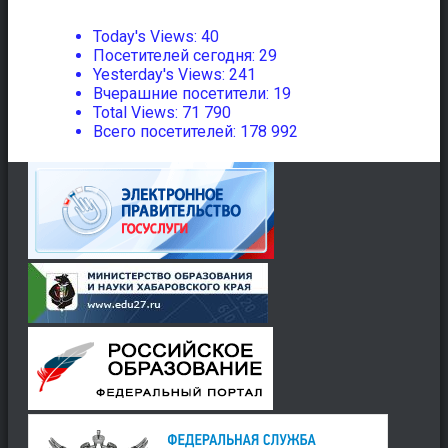
Today's Views:
40
Посетителей сегодня:
29
Yesterday's Views:
241
Вчерашние посетители:
19
Total Views:
71 790
Всего посетителей:
178 992