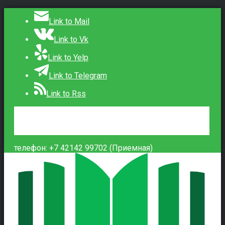
Link to Mail
Link to Vk
Link to Yelp
Link to Telegram
Link to Rss
Сведения об образовательной организации
Контакты
Вход
телефон: +7 42142 99702 (Приемная)