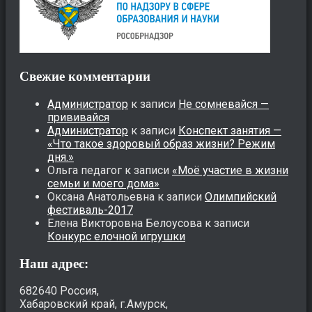
Свежие комментарии
Администратор
к записи
Не сомневайся —
прививайся
Администратор
к записи
Конспект занятия —
«Что такое здоровый образ жизни? Режим
дня.»
Ольга педагог
к записи
«Моё участие в жизни
семьи и моего дома»
Оксана Анатольевна
к записи
Олимпийский
фестиваль-2017
Елена Викторовна Белоусова
к записи
Конкурс елочной игрушки
Наш адрес:
682640 Россия,
Хабаровский край, г.Амурск,