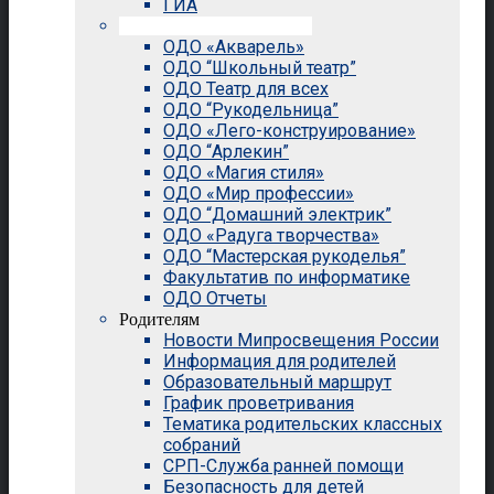
ГИА
Внеурочная деятельность
ОДО «Акварель»
ОДО “Школьный театр”
ОДО Театр для всех
ОДО “Рукодельница”
ОДО «Лего-конструирование»
ОДО “Арлекин”
ОДО «Магия стиля»
ОДО «Мир профессии»
ОДО “Домашний электрик”
ОДО «Радуга творчества»
ОДО “Мастерская рукоделья”
Факультатив по информатике
ОДО Отчеты
Родителям
Новости Мипросвещения России
Информация для родителей
Образовательный маршрут
График проветривания
Тематика родительских классных
собраний
СРП-Служба ранней помощи
Безопасность для детей