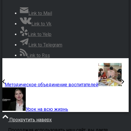
Link to Mail
Link to Vk
Link to Yelp
Link to Telegram
Link to Rss
Методическое объединение воспитателей
Урок на всю жизнь
Прокрутить наверх
Продолжая использовать наш сайт, вы даете