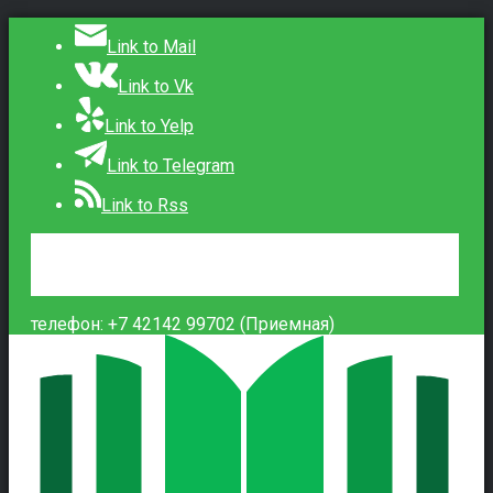
Link to Mail
Link to Vk
Link to Yelp
Link to Telegram
Link to Rss
Сведения об образовательной организации
Контакты
Вход
телефон: +7 42142 99702 (Приемная)