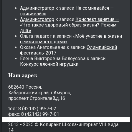
Администратор
к записи
Не сомневайся —
прививайся
Администратор
к записи
Конспект занятия —
«Что такое здоровый образ жизни? Режим
дня.»
Ольга педагог
к записи
«Моё участие в жизни
семьи и моего дома»
Оксана Анатольевна
к записи
Олимпийский
фестиваль-2017
Елена Викторовна Белоусова
к записи
Конкурс елочной игрушки
Наш адрес:
682640 Россия,
Хабаровский край, г.Амурск,
проспект Строителей,д.16
тел.: 8 (42142) 99-7-02
факс: 8 (42142) 99-7-01
2013 - 2025 © Копирайт Школа-интернат VIII вида
14