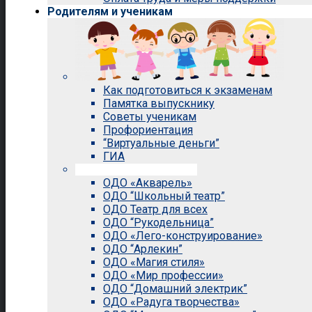
Родителям и ученикам
Как подготовиться к экзаменам
Памятка выпускнику
Советы ученикам
Профориентация
“Виртуальные деньги”
ГИА
Внеурочная деятельность
ОДО «Акварель»
ОДО “Школьный театр”
ОДО Театр для всех
ОДО “Рукодельница”
ОДО «Лего-конструирование»
ОДО “Арлекин”
ОДО «Магия стиля»
ОДО «Мир профессии»
ОДО “Домашний электрик”
ОДО «Радуга творчества»