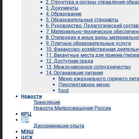
2. Структура и органы управления обр
3. Документы
4. Образование
5. Образовательные стандарты
6. Руководство. Педагогический состав
7. Материально-техническое обеспечен
8. Стипендии и иные виды материальн
9. Платные образовательные услуги
10. Финансово-хозяйственная деятельн
11. Вакантные места для приема (перев
12. Доступная среда
13. Международное сотрудничество
14. Организация питания
Меню ежедневного горячего пит
Перспективное меню
food
Новости
Трансляция
Новости Мипросвещения России
КРЦ
ДО
Диссеминации опыта
МЭШ
ШСК