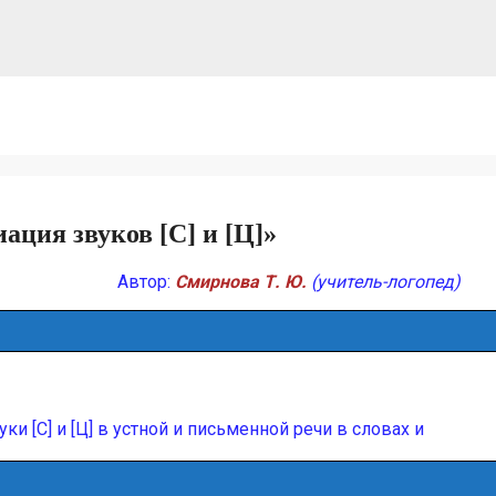
ция звуков [С] и [Ц]»
Автор:
Смирнова Т. Ю.
(учитель-логопед)
 [С] и [Ц] в устной и письменной речи в словах и