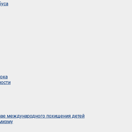
буса
тока
ности
учае международного похищения детей
емизму