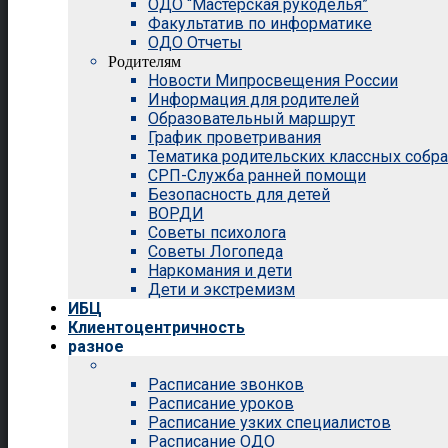
ОДО “Мастерская рукоделья”
Факультатив по информатике
ОДО Отчеты
Родителям
Новости Мипросвещения России
Информация для родителей
Образовательный маршрут
График проветривания
Тематика родительских классных собр
СРП-Служба ранней помощи
Безопасность для детей
ВОРДИ
Советы психолога
Советы Логопеда
Наркомания и дети
Дети и экстремизм
ИБЦ
Клиентоцентричность
разное
Расписание звонков
Расписание уроков
Расписание узких специалистов
Расписание ОДО