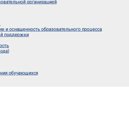
азовательной организацией
.
ие и оснащенность образовательного процесса
ой поддержки
ость
ода)
ания обучающихся