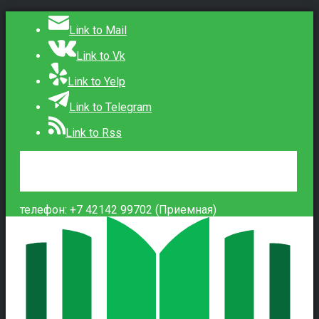
Link to Mail
Link to Vk
Link to Yelp
Link to Telegram
Link to Rss
Сведения об образовательной организации
Контакты
Вход
телефон: +7 42142 99702 (Приемная)