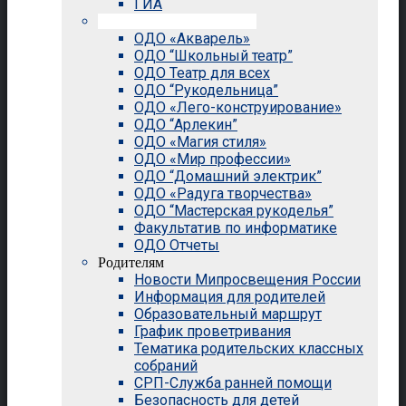
ГИА
Внеурочная деятельность
ОДО «Акварель»
ОДО “Школьный театр”
ОДО Театр для всех
ОДО “Рукодельница”
ОДО «Лего-конструирование»
ОДО “Арлекин”
ОДО «Магия стиля»
ОДО «Мир профессии»
ОДО “Домашний электрик”
ОДО «Радуга творчества»
ОДО “Мастерская рукоделья”
Факультатив по информатике
ОДО Отчеты
Родителям
Новости Мипросвещения России
Информация для родителей
Образовательный маршрут
График проветривания
Тематика родительских классных
собраний
СРП-Служба ранней помощи
Безопасность для детей