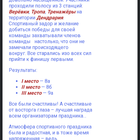
проходили полосу из 3 станций:
Верёвки
,
Тропа
,
Тренажёры
на
территории
Дендрария
.
Спортивный задор и желание
добиться победы для своей
команды захватывали членов
команды настолько, что они не
замечали происходящего
вокруг. Все старались изо всех сил
прийти к финишу первыми.
Результаты:
I место
— 8а
II место
— 8б
III место
— 9а
Все были счастливы! А счастливые
от восторга глаза – лучшая награда
всем организаторам праздника…
Атмосфера спортивного праздника
была и радостная, и в тоже время
напряженная – ведь