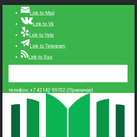
Link to Mail
Link to Vk
Link to Yelp
Link to Telegram
Link to Rss
Сведения об образовательной организации
Контакты
Вход
телефон: +7 42142 99702 (Приемная)