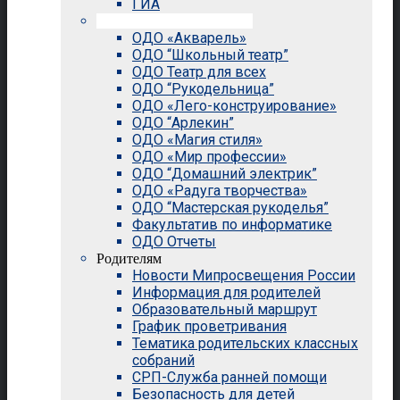
ГИА
Внеурочная деятельность
ОДО «Акварель»
ОДО “Школьный театр”
ОДО Театр для всех
ОДО “Рукодельница”
ОДО «Лего-конструирование»
ОДО “Арлекин”
ОДО «Магия стиля»
ОДО «Мир профессии»
ОДО “Домашний электрик”
ОДО «Радуга творчества»
ОДО “Мастерская рукоделья”
Факультатив по информатике
ОДО Отчеты
Родителям
Новости Мипросвещения России
Информация для родителей
Образовательный маршрут
График проветривания
Тематика родительских классных
собраний
СРП-Служба ранней помощи
Безопасность для детей