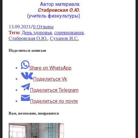
Автор материала:
Стабровская О.Ю.
(учитель физкультуры)
/
13.09.2021
0 Отзывы
Теги:
День здоровья
,
соревнования
,
Стабровская О.Ю.
,
Суханов И.С.
Поделиться записью
Share on WhatsApp
Поделиться Vk
Поделиться Telegram
Поделиться по почте
Вам, возможно, понравится