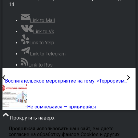
14
Link to Mail
Link to Vk
Link to Yelp
Link to Telegram
Link to Rss
Воспитательское мероприятие на тему: «Терроризм...
Не сомневайся — прививайся
Прокрутить наверх
Продолжая использовать наш сайт, вы даете
согласие на обработку файлов Cookies и других