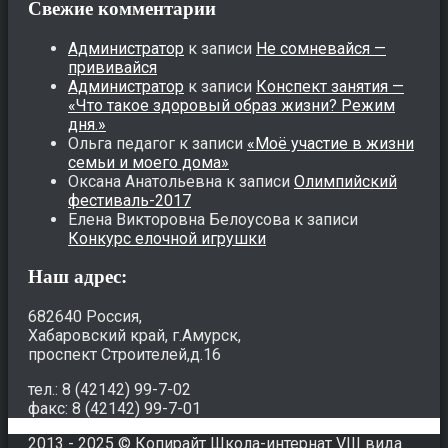
Свежие комментарии
Администратор
к записи
Не сомневайся —
прививайся
Администратор
к записи
Конспект занятия —
«Что такое здоровый образ жизни? Режим
дня.»
Ольга педагог
к записи
«Моё участие в жизни
семьи и моего дома»
Оксана Анатольевна
к записи
Олимпийский
фестиваль-2017
Елена Викторовна Белоусова
к записи
Конкурс елочной игрушки
Наш адрес:
682640 Россия,
Хабаровский край, г.Амурск,
проспект Строителей,д.16
тел.: 8 (42142) 99-7-02
факс: 8 (42142) 99-7-01
2013 - 2025 © Копирайт Школа-интернат VIII вида