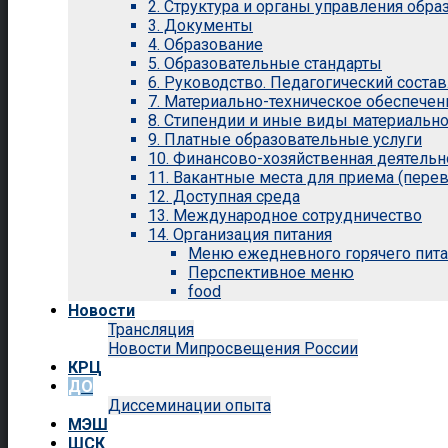
2. Структура и органы управления обр
3. Документы
4. Образование
5. Образовательные стандарты
6. Руководство. Педагогический состав
7. Материально-техническое обеспечен
8. Стипендии и иные виды материальн
9. Платные образовательные услуги
10. Финансово-хозяйственная деятельн
11. Вакантные места для приема (перев
12. Доступная среда
13. Международное сотрудничество
14. Организация питания
Меню ежедневного горячего пит
Перспективное меню
food
Новости
Трансляция
Новости Мипросвещения России
КРЦ
ДО
Диссеминации опыта
МЭШ
ШСК