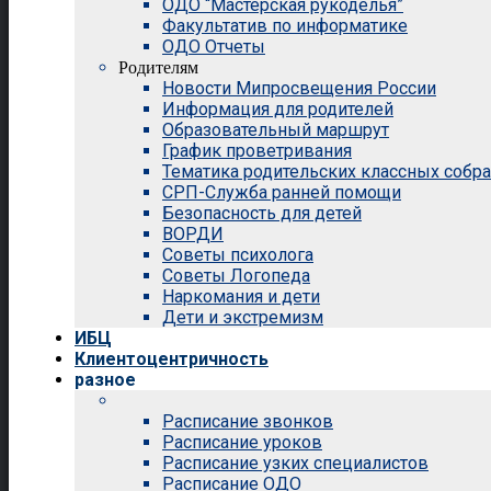
ОДО “Мастерская рукоделья”
Факультатив по информатике
ОДО Отчеты
Родителям
Новости Мипросвещения России
Информация для родителей
Образовательный маршрут
График проветривания
Тематика родительских классных собр
СРП-Служба ранней помощи
Безопасность для детей
ВОРДИ
Советы психолога
Советы Логопеда
Наркомания и дети
Дети и экстремизм
ИБЦ
Клиентоцентричность
разное
Расписание звонков
Расписание уроков
Расписание узких специалистов
Расписание ОДО