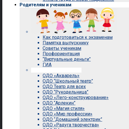
Родителям и ученикам
Как подготовиться к экзаменам
Памятка выпускнику
Советы ученикам
Профориентация
“Виртуальные деньги”
ГИА
Внеурочная деятельность
ОДО «Акварель»
ОДО “Школьный театр”
ОДО Театр для всех
ОДО “Рукодельница”
ОДО «Лего-конструирование»
ОДО “Арлекин”
ОДО «Магия стиля»
ОДО «Мир профессии»
ОДО “Домашний электрик”
ОДО «Радуга творчества»