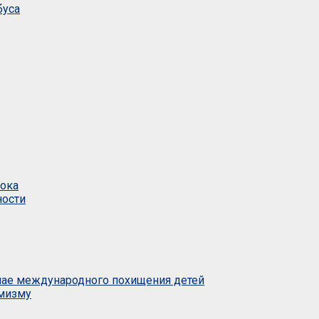
буса
тока
ности
учае международного похищения детей
емизму