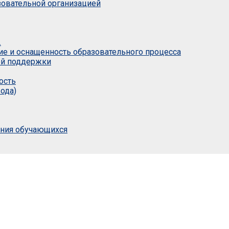
азовательной организацией
.
ие и оснащенность образовательного процесса
ой поддержки
ость
ода)
ания обучающихся