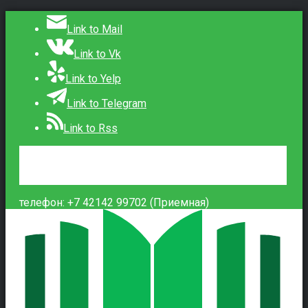
Link to Mail
Link to Vk
Link to Yelp
Link to Telegram
Link to Rss
Сведения об образовательной организации
Контакты
Вход
телефон: +7 42142 99702 (Приемная)