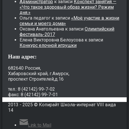
Администратор
к записи
Конспект занятия —
«Что такое здоровый образ жизни? Режим
дня.»
Ольга педагог
к записи
«Моё участие в жизни
семьи и моего дома»
Оксана Анатольевна
к записи
Олимпийский
фестиваль-2017
Елена Викторовна Белоусова
к записи
Конкурс елочной игрушки
Наш адрес:
682640 Россия,
Хабаровский край, г.Амурск,
проспект Строителей,д.16
тел.: 8 (42142) 99-7-02
факс: 8 (42142) 99-7-01
2013 - 2025 © Копирайт Школа-интернат VIII вида
14
Link to Mail