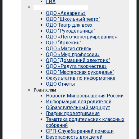
ГИА
Внеурочная деятельность
ОДО «Акварель»
ОДО “Школьный театр”
ОДО Театр для всех
ОДО “Рукодельница”
ОДО «Лего-конструирование»
ОДО “Арлекин”
ОДО «Магия стиля»
ОДО «Мир профессии»
ОДО “Домашний электрик”
ОДО «Радуга творчества»
ОДО “Мастерская рукоделья”
Факультатив по информатике
ОДО Отчеты
Родителям
Новости Мипросвещения России
Информация для родителей
Образовательный маршрут
График проветривания
Тематика родительских классных
собраний
СРП-Служба ранней помощи
Безопасность для детей