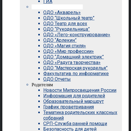
ГИА
Внеурочная деятельность
ОДО «Акварель»
ОДО “Школьный театр”
ОДО Театр для всех
ОДО “Рукодельница”
ОДО «Лего-конструирование»
ОДО “Арлекин”
ОДО «Магия стиля»
ОДО «Мир профессии»
ОДО “Домашний электрик”
ОДО «Радуга творчества»
ОДО “Мастерская рукоделья”
Факультатив по информатике
ОДО Отчеты
Родителям
Новости Мипросвещения России
Информация для родителей
Образовательный маршрут
График проветривания
Тематика родительских классных
собраний
СРП-Служба ранней помощи
Безопасность для детей