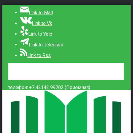
Link to Mail
Link to Vk
Link to Yelp
Link to Telegram
Link to Rss
Сведения об образовательной организации
Контакты
Вход
телефон: +7 42142 99702 (Приемная)