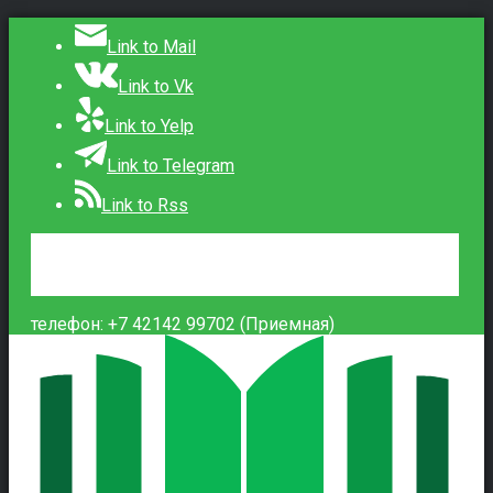
Link to Mail
Link to Vk
Link to Yelp
Link to Telegram
Link to Rss
Сведения об образовательной организации
Контакты
Вход
телефон: +7 42142 99702 (Приемная)