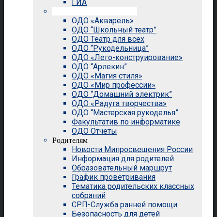
ГИА
Внеурочная деятельность
ОДО «Акварель»
ОДО “Школьный театр”
ОДО Театр для всех
ОДО “Рукодельница”
ОДО «Лего-конструирование»
ОДО “Арлекин”
ОДО «Магия стиля»
ОДО «Мир профессии»
ОДО “Домашний электрик”
ОДО «Радуга творчества»
ОДО “Мастерская рукоделья”
Факультатив по информатике
ОДО Отчеты
Родителям
Новости Мипросвещения России
Информация для родителей
Образовательный маршрут
График проветривания
Тематика родительских классных
собраний
СРП-Служба ранней помощи
Безопасность для детей