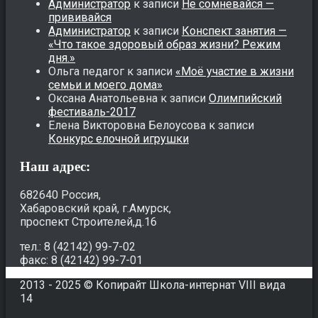
Администратор
к записи
Не сомневайся —
прививайся
Администратор
к записи
Конспект занятия —
«Что такое здоровый образ жизни? Режим
дня.»
Ольга педагог
к записи
«Моё участие в жизни
семьи и моего дома»
Оксана Анатольевна
к записи
Олимпийский
фестиваль-2017
Елена Викторовна Белоусова
к записи
Конкурс елочной игрушки
Наш адрес:
682640 Россия,
Хабаровский край, г.Амурск,
проспект Строителей,д.16
тел.: 8 (42142) 99-7-02
факс: 8 (42142) 99-7-01
2013 - 2025 © Копирайт Школа-интернат VIII вида
14