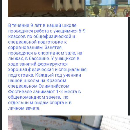
В течение 9 лет в нашей школе
проводится работа с учащимися 5-9
классов по общефизической и
специальной подготовке к
соревнованиям. Занятия
проводятся в спортивном зале, на
лыжах, в бассейне. У учащихся в
ходе занятий формируются
хорошая физическая и специальная
подготовка. Каждый год ученики
нашей школы на Краевом
специальном Олимпийском
Фестивале занимают 1-3 места в
общекомандном зачете, по
отдельным видам спорта и в
личном зачете.