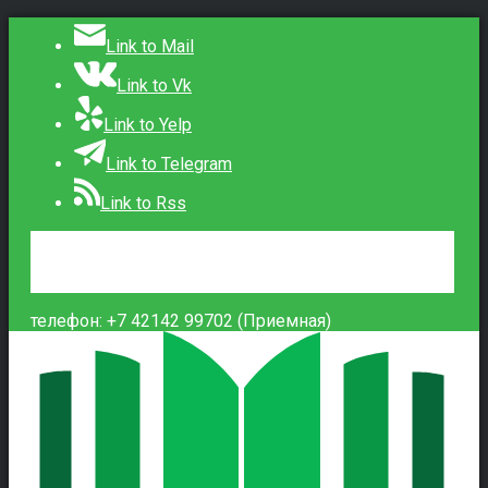
Link to Mail
Link to Vk
Link to Yelp
Link to Telegram
Link to Rss
Сведения об образовательной организации
Контакты
Вход
телефон: +7 42142 99702 (Приемная)