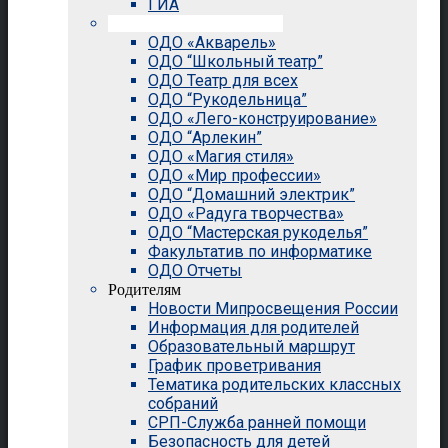
ГИА
Внеурочная деятельность
ОДО «Акварель»
ОДО “Школьный театр”
ОДО Театр для всех
ОДО “Рукодельница”
ОДО «Лего-конструирование»
ОДО “Арлекин”
ОДО «Магия стиля»
ОДО «Мир профессии»
ОДО “Домашний электрик”
ОДО «Радуга творчества»
ОДО “Мастерская рукоделья”
Факультатив по информатике
ОДО Отчеты
Родителям
Новости Мипросвещения России
Информация для родителей
Образовательный маршрут
График проветривания
Тематика родительских классных
собраний
СРП-Служба ранней помощи
Безопасность для детей