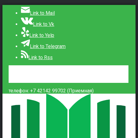
Link to Mail
Link to Vk
Link to Yelp
Link to Telegram
Link to Rss
Сведения об образовательной организации
Контакты
Вход
телефон: +7 42142 99702 (Приемная)