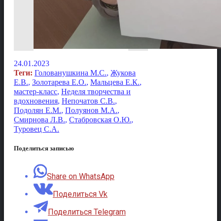
24.01.2023
Теги:
Голованушкина М.С.
,
Жукова
Е.В.
,
Золотарева Е.О.
,
Мальцева Е.К.
,
мастер-класс
,
Неделя творчества и
вдохновения
,
Непочатов С.В.
,
Подолян Е.М.
,
Полуянов М.А.
,
Смирнова Л.В.
,
Стабровская О.Ю.
,
Туровец С.А.
Поделиться записью
Share on WhatsApp
Поделиться Vk
Поделиться Telegram