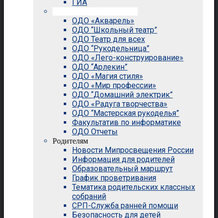
ГИА
Внеурочная деятельность
ОДО «Акварель»
ОДО “Школьный театр”
ОДО Театр для всех
ОДО “Рукодельница”
ОДО «Лего-конструирование»
ОДО “Арлекин”
ОДО «Магия стиля»
ОДО «Мир профессии»
ОДО “Домашний электрик”
ОДО «Радуга творчества»
ОДО “Мастерская рукоделья”
Факультатив по информатике
ОДО Отчеты
Родителям
Новости Мипросвещения России
Информация для родителей
Образовательный маршрут
График проветривания
Тематика родительских классных
собраний
СРП-Служба ранней помощи
Безопасность для детей