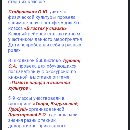
старших классов.
Стабровская О.Ю.
учитель
физической культуры провела
занимательную эстафету для 3го
класса
«В гостях у сказки»
.
Каждый ребёнок стал активным
участником данного мероприятия.
Дети попробовали себя в разных
ролях.
В школьной библиотеке
Туровец
С.А.
провела для обучающихся
познавательную экскурсию по
книжной выставке оп теме
:
«Память народа в книжной
культуре»
.
5-9 классы участвовали в
викторине
«Твори, Выдумывай,
Пробуй!»
организованной
Золотаревой Е.О.
, где показали
знания разных техник
декоративно-прикладного