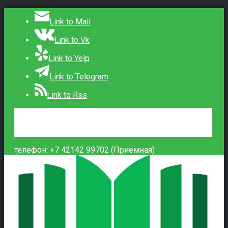
Link to Mail
Link to Vk
Link to Yelp
Link to Telegram
Link to Rss
Сведения об образовательной организации
Контакты
Вход
телефон: +7 42142 99702 (Приемная)