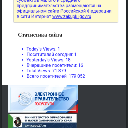
субъектов малого и среднего
предпринимательства размещаются на
официальном сайте Российской Федерации
в сети Интернет
www.zakupki.gov.ru
Статистика сайта
Today's Views:
1
Посетителей сегодня:
1
Yesterday's Views:
18
Вчерашние посетители:
16
Total Views:
71 879
Всего посетителей:
179 052