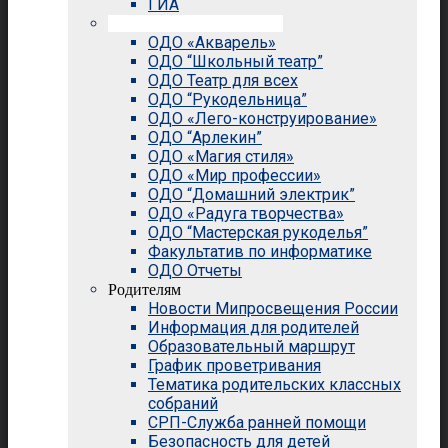
ГИА
Внеурочная деятельность
ОДО «Акварель»
ОДО “Школьный театр”
ОДО Театр для всех
ОДО “Рукодельница”
ОДО «Лего-конструирование»
ОДО “Арлекин”
ОДО «Магия стиля»
ОДО «Мир профессии»
ОДО “Домашний электрик”
ОДО «Радуга творчества»
ОДО “Мастерская рукоделья”
Факультатив по информатике
ОДО Отчеты
Родителям
Новости Мипросвещения России
Информация для родителей
Образовательный маршрут
График проветривания
Тематика родительских классных
собраний
СРП-Служба ранней помощи
Безопасность для детей