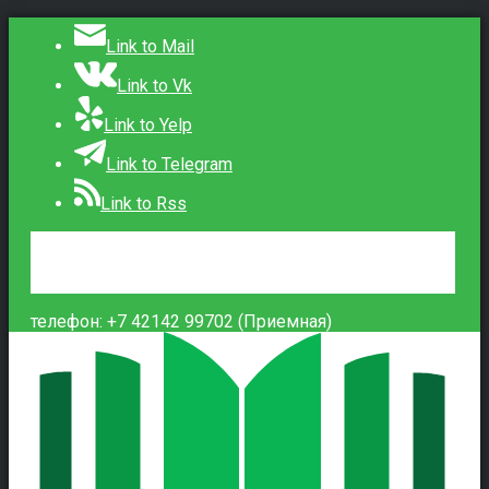
Link to Mail
Link to Vk
Link to Yelp
Link to Telegram
Link to Rss
Сведения об образовательной организации
Контакты
Вход
телефон: +7 42142 99702 (Приемная)