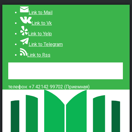
Link to Mail
Link to Vk
Link to Yelp
Link to Telegram
Link to Rss
Сведения об образовательной организации
Контакты
Вход
телефон: +7 42142 99702 (Приемная)