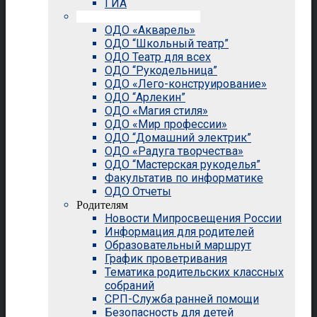
ГИА
Внеурочная деятельность
ОДО «Акварель»
ОДО “Школьный театр”
ОДО Театр для всех
ОДО “Рукодельница”
ОДО «Лего-конструирование»
ОДО “Арлекин”
ОДО «Магия стиля»
ОДО «Мир профессии»
ОДО “Домашний электрик”
ОДО «Радуга творчества»
ОДО “Мастерская рукоделья”
Факультатив по информатике
ОДО Отчеты
Родителям
Новости Мипросвещения России
Информация для родителей
Образовательный маршрут
График проветривания
Тематика родительских классных
собраний
СРП-Служба ранней помощи
Безопасность для детей