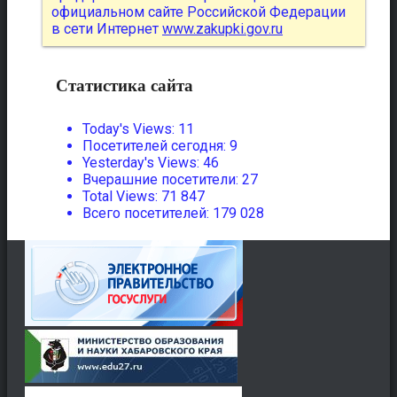
официальном сайте Российской Федерации
в сети Интернет
www.zakupki.gov.ru
Статистика сайта
Today's Views:
11
Посетителей сегодня:
9
Yesterday's Views:
46
Вчерашние посетители:
27
Total Views:
71 847
Всего посетителей:
179 028