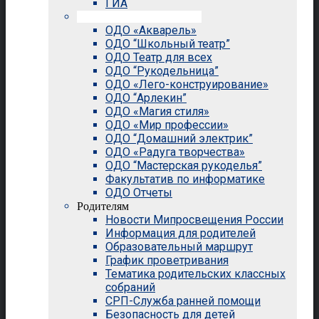
ГИА
Внеурочная деятельность
ОДО «Акварель»
ОДО “Школьный театр”
ОДО Театр для всех
ОДО “Рукодельница”
ОДО «Лего-конструирование»
ОДО “Арлекин”
ОДО «Магия стиля»
ОДО «Мир профессии»
ОДО “Домашний электрик”
ОДО «Радуга творчества»
ОДО “Мастерская рукоделья”
Факультатив по информатике
ОДО Отчеты
Родителям
Новости Мипросвещения России
Информация для родителей
Образовательный маршрут
График проветривания
Тематика родительских классных
собраний
СРП-Служба ранней помощи
Безопасность для детей