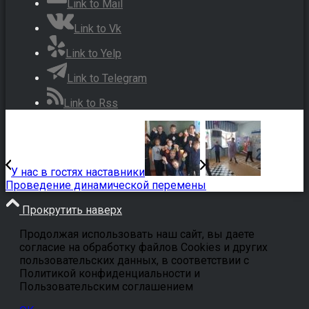
Link to Mail
Link to Vk
Link to Yelp
Link to Telegram
Link to Rss
У нас в гостях наставники
Проведение динамической перемены
Прокрутить наверх
Продолжая использовать наш сайт, вы даете
согласие на обработку файлов Cookies и других
пользовательских данных, в соответствии с
Политикой конфиденциальности и
Пользовательским соглашением