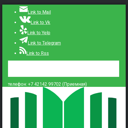
Link to Mail
Link to Vk
Link to Yelp
Link to Telegram
Link to Rss
Сведения об образовательной организации
Контакты
Вход
телефон: +7 42142 99702 (Приемная)