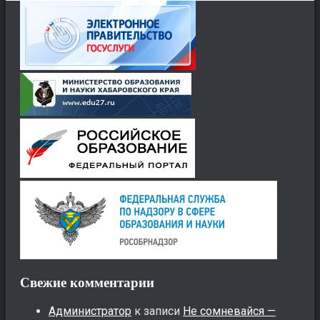
Свежие комментарии
Администратор
к записи
Не сомневайся —