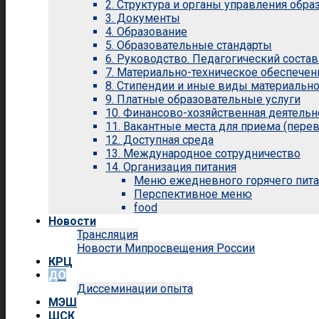
2. Структура и органы управления обр
3. Документы
4. Образование
5. Образовательные стандарты
6. Руководство. Педагогический состав
7. Материально-техническое обеспечен
8. Стипендии и иные виды материальн
9. Платные образовательные услуги
10. Финансово-хозяйственная деятельн
11. Вакантные места для приема (перев
12. Доступная среда
13. Международное сотрудничество
14. Организация питания
Меню ежедневного горячего пит
Перспективное меню
food
Новости
Трансляция
Новости Мипросвещения России
КРЦ
ДО
Диссеминации опыта
МЭШ
ШСК