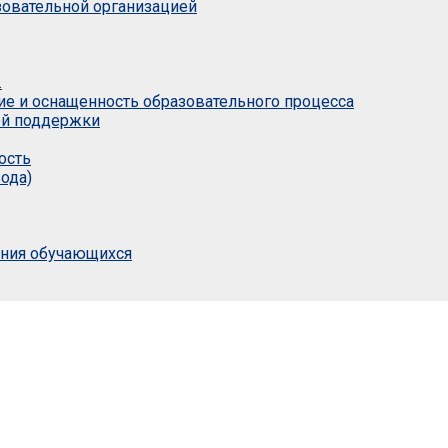
азовательной организацией
.
ие и оснащенность образовательного процесса
ой поддержки
ость
ода)
ания обучающихся