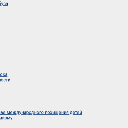
буса
тока
ности
учае международного похищения детей
емизму