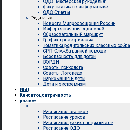
ОДО “Мастерская рукоделья”
Факультатив по информатике
ОДО Отчеты
Родителям
Новости Мипросвещения России
Информация для родителей
Образовательный маршрут
График проветривания
Тематика родительских классных собр
СРП-Служба ранней помощи
Безопасность для детей
ВОРДИ
Советы психолога
Советы Логопеда
Наркомания и дети
Дети и экстремизм
ИБЦ
Клиентоцентричность
разное
Расписание звонков
Расписание уроков
Расписание узких специалистов
Расписание ОДО