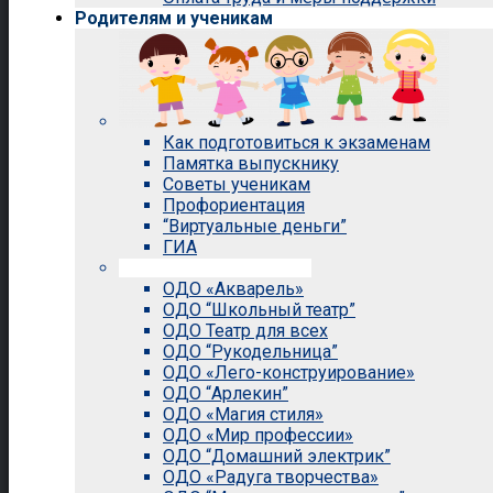
Родителям и ученикам
Как подготовиться к экзаменам
Памятка выпускнику
Советы ученикам
Профориентация
“Виртуальные деньги”
ГИА
Внеурочная деятельность
ОДО «Акварель»
ОДО “Школьный театр”
ОДО Театр для всех
ОДО “Рукодельница”
ОДО «Лего-конструирование»
ОДО “Арлекин”
ОДО «Магия стиля»
ОДО «Мир профессии»
ОДО “Домашний электрик”
ОДО «Радуга творчества»