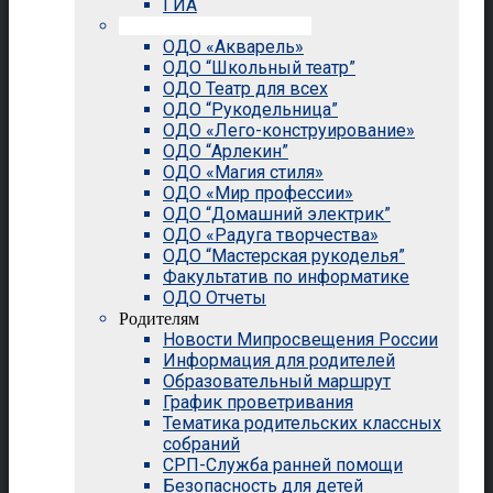
ГИА
Внеурочная деятельность
ОДО «Акварель»
ОДО “Школьный театр”
ОДО Театр для всех
ОДО “Рукодельница”
ОДО «Лего-конструирование»
ОДО “Арлекин”
ОДО «Магия стиля»
ОДО «Мир профессии»
ОДО “Домашний электрик”
ОДО «Радуга творчества»
ОДО “Мастерская рукоделья”
Факультатив по информатике
ОДО Отчеты
Родителям
Новости Мипросвещения России
Информация для родителей
Образовательный маршрут
График проветривания
Тематика родительских классных
собраний
СРП-Служба ранней помощи
Безопасность для детей