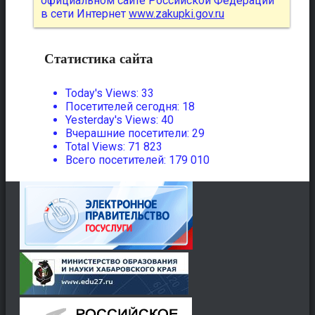
официальном сайте Российской Федерации
в сети Интернет
www.zakupki.gov.ru
Статистика сайта
Today's Views:
33
Посетителей сегодня:
18
Yesterday's Views:
40
Вчерашние посетители:
29
Total Views:
71 823
Всего посетителей:
179 010