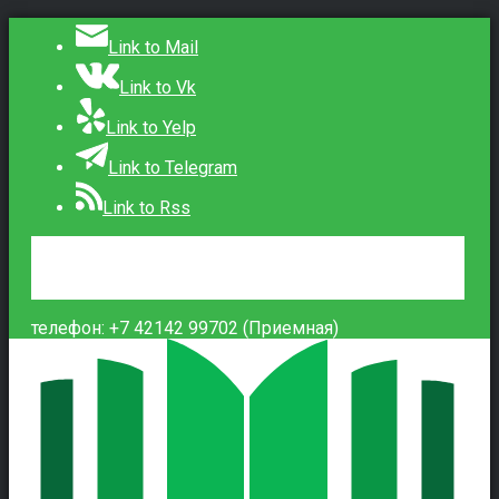
Link to Mail
Link to Vk
Link to Yelp
Link to Telegram
Link to Rss
Сведения об образовательной организации
Контакты
Вход
телефон: +7 42142 99702 (Приемная)