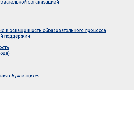
азовательной организацией
.
ие и оснащенность образовательного процесса
ой поддержки
ость
ода)
ания обучающихся