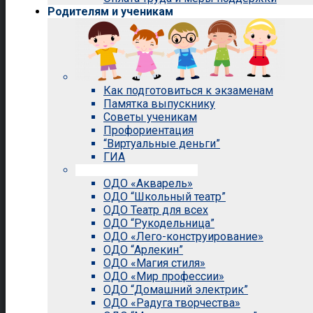
Родителям и ученикам
Как подготовиться к экзаменам
Памятка выпускнику
Советы ученикам
Профориентация
“Виртуальные деньги”
ГИА
Внеурочная деятельность
ОДО «Акварель»
ОДО “Школьный театр”
ОДО Театр для всех
ОДО “Рукодельница”
ОДО «Лего-конструирование»
ОДО “Арлекин”
ОДО «Магия стиля»
ОДО «Мир профессии»
ОДО “Домашний электрик”
ОДО «Радуга творчества»