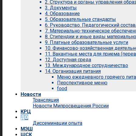
2. Структура и органы управления обр
3. Документы
4. Образование
5. Образовательные стандарты
6. Руководство. Педагогический состав
7. Материально-техническое обеспечен
8. Стипендии и иные виды материальн
9. Платные образовательные услуги
10. Финансово-хозяйственная деятельн
11. Вакантные места для приема (перев
12. Доступная среда
13. Международное сотрудничество
14. Организация питания
Меню ежедневного горячего пит
Перспективное меню
food
Новости
Трансляция
Новости Мипросвещения России
КРЦ
ДО
Диссеминации опыта
МЭШ
ШСК