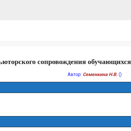
тьюторского сопровождения обучающихся
Автор:
Семенкина Н
.
В.
()