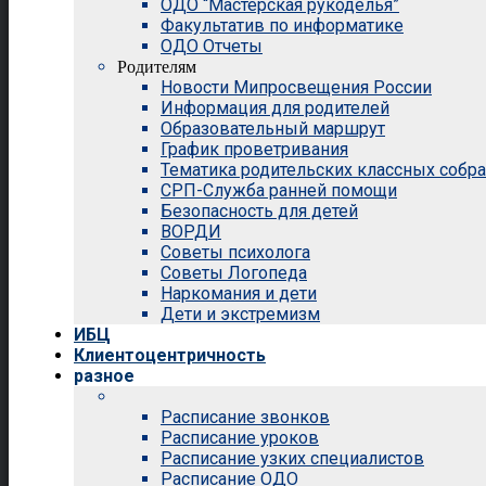
ОДО “Мастерская рукоделья”
Факультатив по информатике
ОДО Отчеты
Родителям
Новости Мипросвещения России
Информация для родителей
Образовательный маршрут
График проветривания
Тематика родительских классных собр
СРП-Служба ранней помощи
Безопасность для детей
ВОРДИ
Советы психолога
Советы Логопеда
Наркомания и дети
Дети и экстремизм
ИБЦ
Клиентоцентричность
разное
Расписание звонков
Расписание уроков
Расписание узких специалистов
Расписание ОДО