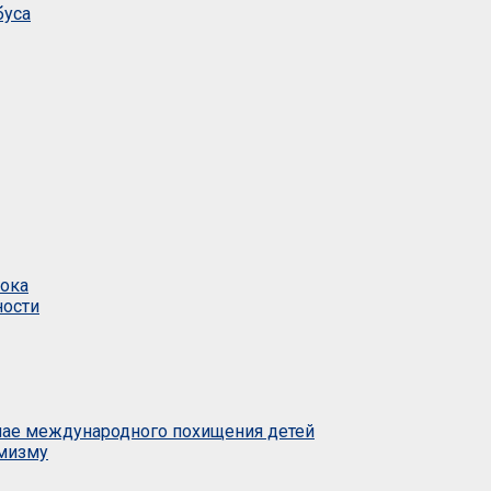
буса
тока
ности
учае международного похищения детей
емизму