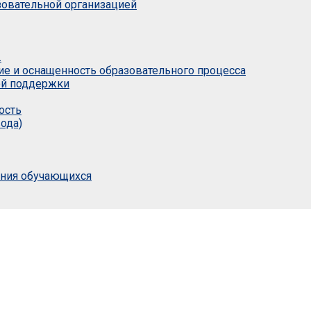
азовательной организацией
.
ие и оснащенность образовательного процесса
ой поддержки
ость
ода)
ания обучающихся