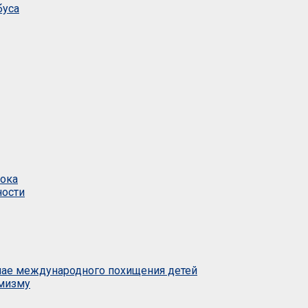
буса
тока
ности
учае международного похищения детей
емизму