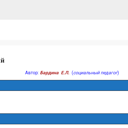
ый
Автор:
Бардина Е.Л.
(
социальный педагог
)