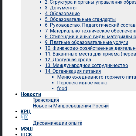
2. Структура и органы управления обр
3. Документы
4. Образование
5. Образовательные стандарты
6. Руководство. Педагогический состав
7. Материально-техническое обеспечен
8. Стипендии и иные виды материальн
9. Платные образовательные услуги
10. Финансово-хозяйственная деятельн
11. Вакантные места для приема (перев
12. Доступная среда
13. Международное сотрудничество
14. Организация питания
Меню ежедневного горячего пит
Перспективное меню
food
Новости
Трансляция
Новости Мипросвещения России
КРЦ
ДО
Диссеминации опыта
МЭШ
ШСК