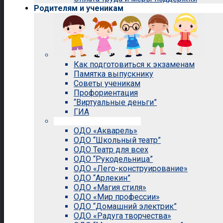
Родителям и ученикам
Как подготовиться к экзаменам
Памятка выпускнику
Советы ученикам
Профориентация
“Виртуальные деньги”
ГИА
Внеурочная деятельность
ОДО «Акварель»
ОДО “Школьный театр”
ОДО Театр для всех
ОДО “Рукодельница”
ОДО «Лего-конструирование»
ОДО “Арлекин”
ОДО «Магия стиля»
ОДО «Мир профессии»
ОДО “Домашний электрик”
ОДО «Радуга творчества»