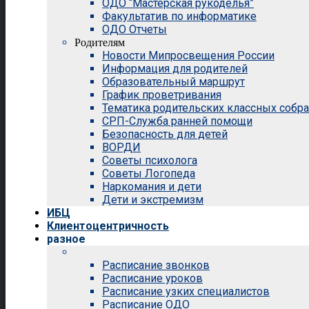
ОДО “Мастерская рукоделья”
Факультатив по информатике
ОДО Отчеты
Родителям
Новости Мипросвещения России
Информация для родителей
Образовательный маршрут
График проветривания
Тематика родительских классных собр
СРП-Служба ранней помощи
Безопасность для детей
ВОРДИ
Советы психолога
Советы Логопеда
Наркомания и дети
Дети и экстремизм
ИБЦ
Клиентоцентричность
разное
Расписание звонков
Расписание уроков
Расписание узких специалистов
Расписание ОДО