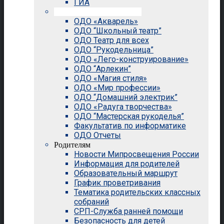
ГИА
Внеурочная деятельность
ОДО «Акварель»
ОДО “Школьный театр”
ОДО Театр для всех
ОДО “Рукодельница”
ОДО «Лего-конструирование»
ОДО “Арлекин”
ОДО «Магия стиля»
ОДО «Мир профессии»
ОДО “Домашний электрик”
ОДО «Радуга творчества»
ОДО “Мастерская рукоделья”
Факультатив по информатике
ОДО Отчеты
Родителям
Новости Мипросвещения России
Информация для родителей
Образовательный маршрут
График проветривания
Тематика родительских классных
собраний
СРП-Служба ранней помощи
Безопасность для детей