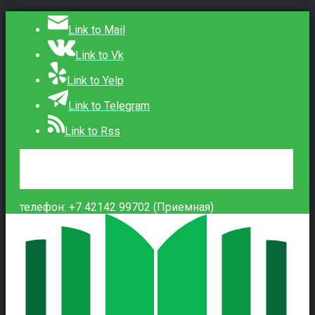
Link to Mail
Link to Vk
Link to Yelp
Link to Telegram
Link to Rss
Сведения об образовательной организации
Контакты
Вход
телефон: +7 42142 99702 (Приемная)