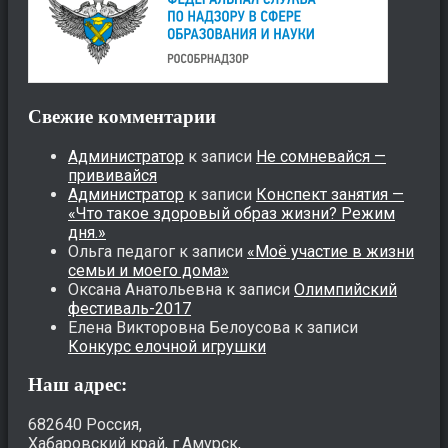
Свежие комментарии
Администратор
к записи
Не сомневайся —
прививайся
Администратор
к записи
Конспект занятия —
«Что такое здоровый образ жизни? Режим
дня.»
Ольга педагог
к записи
«Моё участие в жизни
семьи и моего дома»
Оксана Анатольевна
к записи
Олимпийский
фестиваль-2017
Елена Викторовна Белоусова
к записи
Конкурс елочной игрушки
Наш адрес:
682640 Россия,
Хабаровский край, г.Амурск,