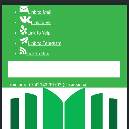
Link to Mail
Link to Vk
Link to Yelp
Link to Telegram
Link to Rss
Сведения об образовательной организации
Контакты
Вход
телефон: +7 42142 99702 (Приемная)