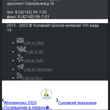
проспект Строителей,д.16
тел.: 8 (42142) 99-7-02
факс: 8 (42142) 99-7-01
2013 - 2025 © Копирайт Школа-интернат VIII вида
14
Link to Mail
Link to Vk
Link to Yelp
Link to Telegram
Link to Rss
Абилимпикс 2020
Сценарий праздника
«Посвящение в первок�...