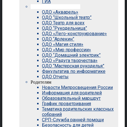
ГИА
Внеурочная деятельность
ОДО «Акварель»
ОДО “Школьный театр”
ОДО Театр для всех
ОДО “Рукодельница”
ОДО «Лего-конструирование»
ОДО “Арлекин”
ОДО «Магия стиля»
ОДО «Мир профессии»
ОДО “Домашний электрик”
ОДО «Радуга творчества»
ОДО “Мастерская рукоделья”
Факультатив по информатике
ОДО Отчеты
Родителям
Новости Мипросвещения России
Информация для родителей
Образовательный маршрут
График проветривания
Тематика родительских классных
собраний
СРП-Служба ранней помощи
Безопасность для детей