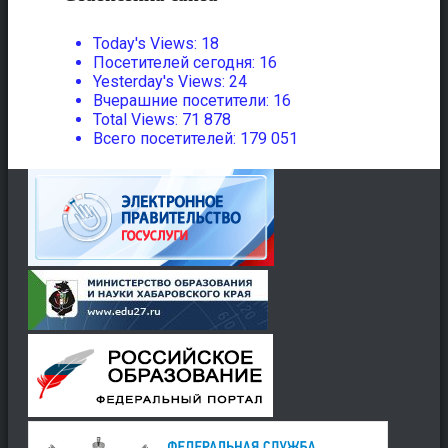
Today's Views:
18
Посетителей сегодня:
16
Yesterday's Views:
24
Вчерашние посетители:
16
Total Views:
71 878
Всего посетителей:
179 051