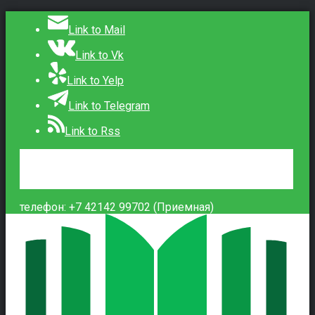
Link to Mail
Link to Vk
Link to Yelp
Link to Telegram
Link to Rss
Сведения об образовательной организации
Контакты
Вход
телефон: +7 42142 99702 (Приемная)