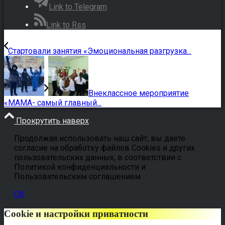
Link to Telegram
Link to Rss
Cтартовали занятия «Эмоциональная разгрузка...
Внеклассное мероприятие
«МАМА- самый главный...
Прокрутить наверх
Продолжая использовать наш сайт, вы даете
согласие на обработку файлов Cookies и других
пользовательских данных, в соответствии с
Политикой конфиденциальности и
Пользовательским соглашением
OK
Cookie и настройки приватности