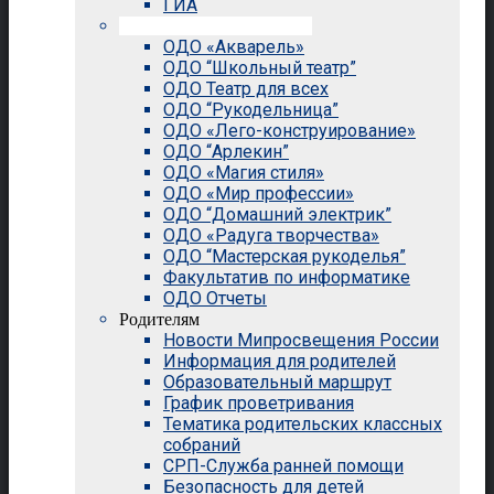
ГИА
Внеурочная деятельность
ОДО «Акварель»
ОДО “Школьный театр”
ОДО Театр для всех
ОДО “Рукодельница”
ОДО «Лего-конструирование»
ОДО “Арлекин”
ОДО «Магия стиля»
ОДО «Мир профессии»
ОДО “Домашний электрик”
ОДО «Радуга творчества»
ОДО “Мастерская рукоделья”
Факультатив по информатике
ОДО Отчеты
Родителям
Новости Мипросвещения России
Информация для родителей
Образовательный маршрут
График проветривания
Тематика родительских классных
собраний
СРП-Служба ранней помощи
Безопасность для детей