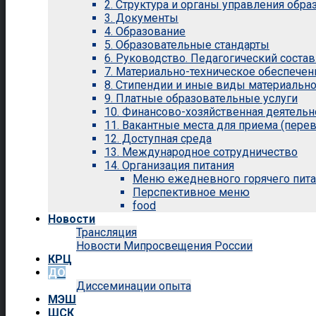
2. Структура и органы управления обр
3. Документы
4. Образование
5. Образовательные стандарты
6. Руководство. Педагогический состав
7. Материально-техническое обеспечен
8. Стипендии и иные виды материальн
9. Платные образовательные услуги
10. Финансово-хозяйственная деятельн
11. Вакантные места для приема (перев
12. Доступная среда
13. Международное сотрудничество
14. Организация питания
Меню ежедневного горячего пит
Перспективное меню
food
Новости
Трансляция
Новости Мипросвещения России
КРЦ
ДО
Диссеминации опыта
МЭШ
ШСК