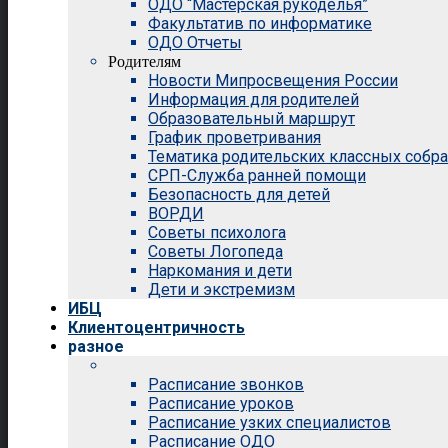
ОДО “Мастерская рукоделья”
Факультатив по информатике
ОДО Отчеты
Родителям
Новости Мипросвещения России
Информация для родителей
Образовательный маршрут
График проветривания
Тематика родительских классных собр
СРП-Служба ранней помощи
Безопасность для детей
ВОРДИ
Советы психолога
Советы Логопеда
Наркомания и дети
Дети и экстремизм
ИБЦ
Клиентоцентричность
разное
Расписание звонков
Расписание уроков
Расписание узких специалистов
Расписание ОДО