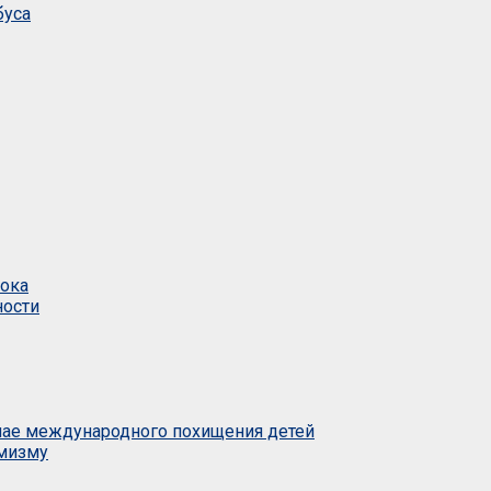
буса
тока
ности
учае международного похищения детей
емизму