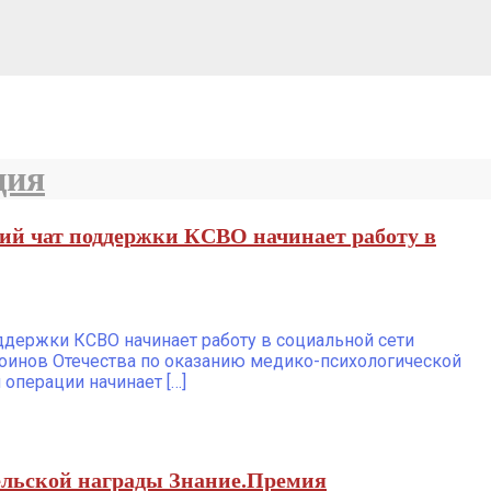
ция
й чат поддержки КСВО начинает работу в
держки КСВО начинает работу в социальной сети
оинов Отечества по оказанию медико-психологической
операции начинает […]
ельской награды Знание.Премия