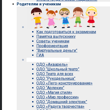
Родителям и ученикам
Как подготовиться к экзаменам
Памятка выпускнику
Советы ученикам
Профориентация
“Виртуальные деньги”
ГИА
Внеурочная деятельность
ОДО «Акварель»
ОДО “Школьный театр”
ОДО Театр для всех
ОДО “Рукодельница”
ОДО «Лего-конструирование»
ОДО “Арлекин”
ОДО «Магия стиля»
ОДО «Мир профессии»
ОДО “Домашний электрик”
ОДО «Радуга творчества»