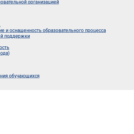
азовательной организацией
.
ие и оснащенность образовательного процесса
ой поддержки
ость
ода)
ания обучающихся