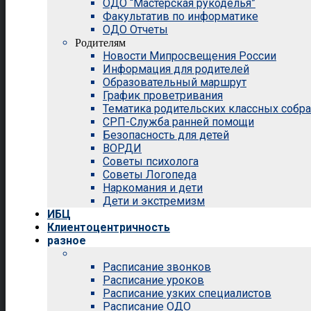
ОДО “Мастерская рукоделья”
Факультатив по информатике
ОДО Отчеты
Родителям
Новости Мипросвещения России
Информация для родителей
Образовательный маршрут
График проветривания
Тематика родительских классных собр
СРП-Служба ранней помощи
Безопасность для детей
ВОРДИ
Советы психолога
Советы Логопеда
Наркомания и дети
Дети и экстремизм
ИБЦ
Клиентоцентричность
разное
Расписание звонков
Расписание уроков
Расписание узких специалистов
Расписание ОДО