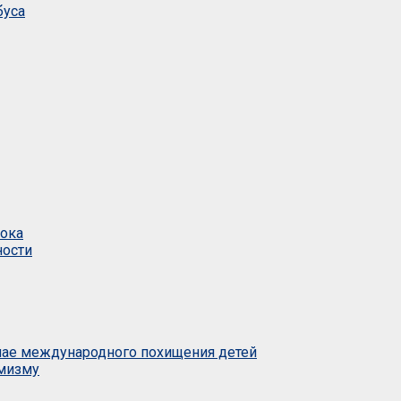
буса
тока
ности
учае международного похищения детей
емизму