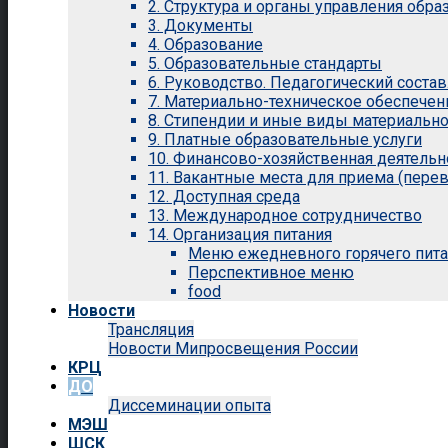
2. Структура и органы управления обр
3. Документы
4. Образование
5. Образовательные стандарты
6. Руководство. Педагогический состав
7. Материально-техническое обеспечен
8. Стипендии и иные виды материальн
9. Платные образовательные услуги
10. Финансово-хозяйственная деятельн
11. Вакантные места для приема (перев
12. Доступная среда
13. Международное сотрудничество
14. Организация питания
Меню ежедневного горячего пит
Перспективное меню
food
Новости
Трансляция
Новости Мипросвещения России
КРЦ
ДО
Диссеминации опыта
МЭШ
ШСК