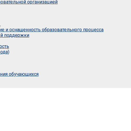
азовательной организацией
.
ие и оснащенность образовательного процесса
ой поддержки
ость
ода)
ания обучающихся