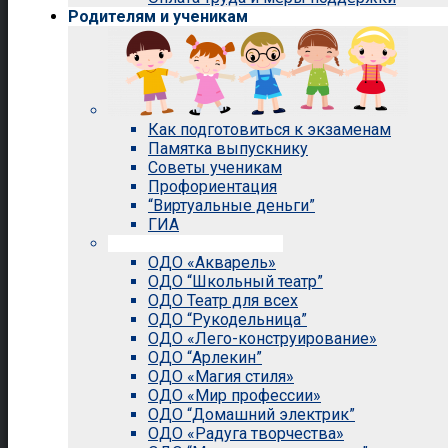
Родителям и ученикам
Как подготовиться к экзаменам
Памятка выпускнику
Советы ученикам
Профориентация
“Виртуальные деньги”
ГИА
Внеурочная деятельность
ОДО «Акварель»
ОДО “Школьный театр”
ОДО Театр для всех
ОДО “Рукодельница”
ОДО «Лего-конструирование»
ОДО “Арлекин”
ОДО «Магия стиля»
ОДО «Мир профессии»
ОДО “Домашний электрик”
ОДО «Радуга творчества»