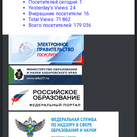
Посетителей сегодня:
1
Yesterday's Views:
24
Вчерашние посетители:
16
Total Views:
71 862
Всего посетителей:
179 036