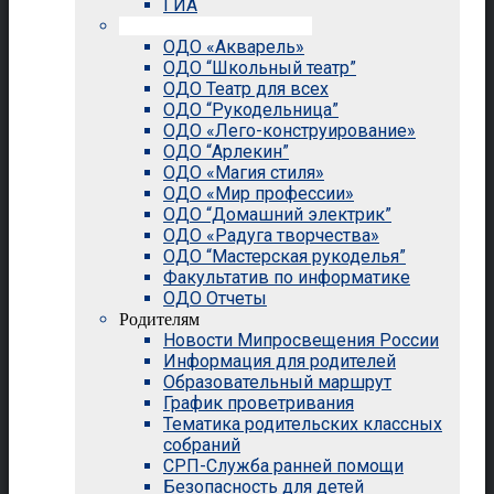
ГИА
Внеурочная деятельность
ОДО «Акварель»
ОДО “Школьный театр”
ОДО Театр для всех
ОДО “Рукодельница”
ОДО «Лего-конструирование»
ОДО “Арлекин”
ОДО «Магия стиля»
ОДО «Мир профессии»
ОДО “Домашний электрик”
ОДО «Радуга творчества»
ОДО “Мастерская рукоделья”
Факультатив по информатике
ОДО Отчеты
Родителям
Новости Мипросвещения России
Информация для родителей
Образовательный маршрут
График проветривания
Тематика родительских классных
собраний
СРП-Служба ранней помощи
Безопасность для детей