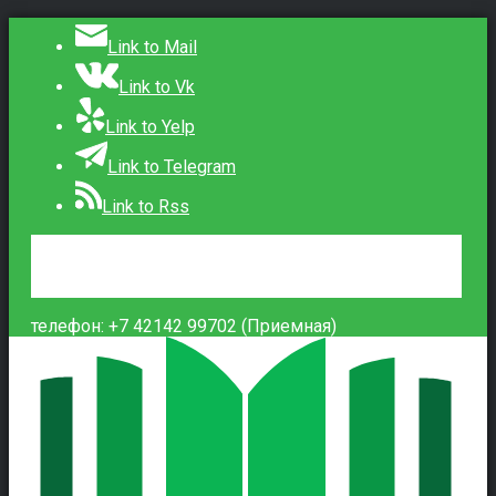
Link to Mail
Link to Vk
Link to Yelp
Link to Telegram
Link to Rss
Сведения об образовательной организации
Контакты
Вход
телефон: +7 42142 99702 (Приемная)