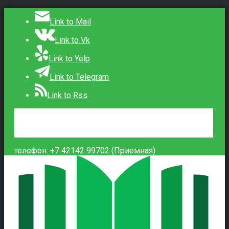
Link to Mail
Link to Vk
Link to Yelp
Link to Telegram
Link to Rss
Сведения об образовательной организации
Контакты
Вход
телефон: +7 42142 99702 (Приемная)