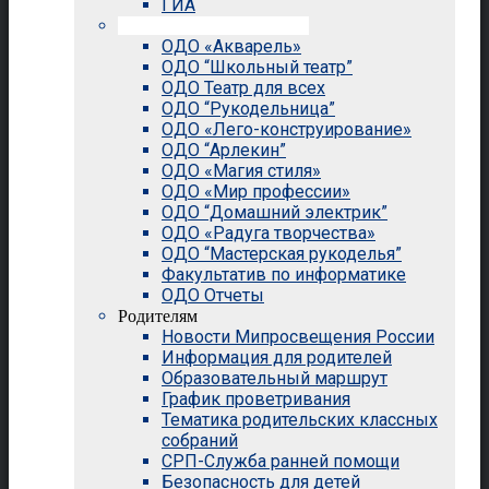
ГИА
Внеурочная деятельность
ОДО «Акварель»
ОДО “Школьный театр”
ОДО Театр для всех
ОДО “Рукодельница”
ОДО «Лего-конструирование»
ОДО “Арлекин”
ОДО «Магия стиля»
ОДО «Мир профессии»
ОДО “Домашний электрик”
ОДО «Радуга творчества»
ОДО “Мастерская рукоделья”
Факультатив по информатике
ОДО Отчеты
Родителям
Новости Мипросвещения России
Информация для родителей
Образовательный маршрут
График проветривания
Тематика родительских классных
собраний
СРП-Служба ранней помощи
Безопасность для детей