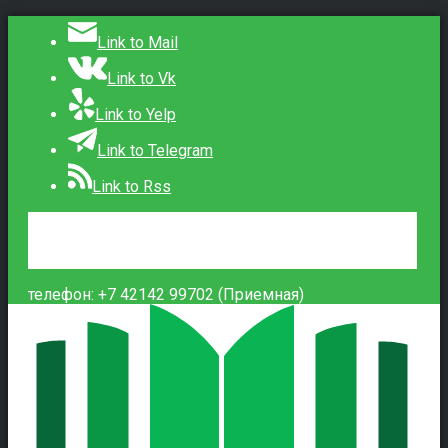
Link to Mail
Link to Vk
Link to Yelp
Link to Telegram
Link to Rss
Сведения об образовательной организации
Контакты
Вход
телефон: +7 42142 99702 (Приемная)