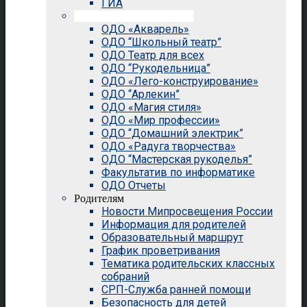
ГИА
Внеурочная деятельность
ОДО «Акварель»
ОДО “Школьный театр”
ОДО Театр для всех
ОДО “Рукодельница”
ОДО «Лего-конструирование»
ОДО “Арлекин”
ОДО «Магия стиля»
ОДО «Мир профессии»
ОДО “Домашний электрик”
ОДО «Радуга творчества»
ОДО “Мастерская рукоделья”
Факультатив по информатике
ОДО Отчеты
Родителям
Новости Мипросвещения России
Информация для родителей
Образовательный маршрут
График проветривания
Тематика родительских классных
собраний
СРП-Служба ранней помощи
Безопасность для детей