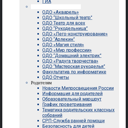
ГИА
Внеурочная деятельность
ОДО «Акварель»
ОДО “Школьный театр”
ОДО Театр для всех
ОДО “Рукодельница”
ОДО «Лего-конструирование»
ОДО “Арлекин”
ОДО «Магия стиля»
ОДО «Мир профессии»
ОДО “Домашний электрик”
ОДО «Радуга творчества»
ОДО “Мастерская рукоделья”
Факультатив по информатике
ОДО Отчеты
Родителям
Новости Мипросвещения России
Информация для родителей
Образовательный маршрут
График проветривания
Тематика родительских классных
собраний
СРП-Служба ранней помощи
Безопасность для детей