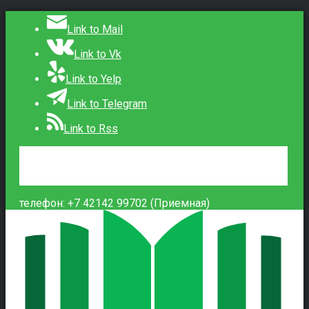
Link to Mail
Link to Vk
Link to Yelp
Link to Telegram
Link to Rss
Сведения об образовательной организации
Контакты
Вход
телефон: +7 42142 99702 (Приемная)