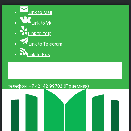
Link to Mail
Link to Vk
Link to Yelp
Link to Telegram
Link to Rss
Сведения об образовательной организации
Контакты
Вход
телефон: +7 42142 99702 (Приемная)