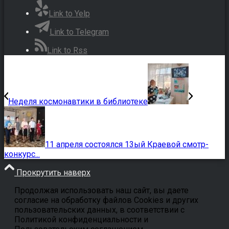
Link to Yelp
Link to Telegram
Link to Rss
Неделя космонавтики в библиотеке
11 апреля состоялся 13ый Краевой смотр-
конкурс...
Прокрутить наверх
Продолжая использовать наш сайт, вы даете
согласие на обработку файлов Cookies и других
пользовательских данных, в соответствии с
Политикой конфиденциальности и