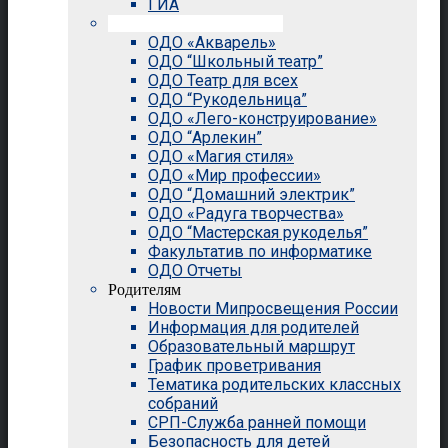
ГИА
Внеурочная деятельность
ОДО «Акварель»
ОДО “Школьный театр”
ОДО Театр для всех
ОДО “Рукодельница”
ОДО «Лего-конструирование»
ОДО “Арлекин”
ОДО «Магия стиля»
ОДО «Мир профессии»
ОДО “Домашний электрик”
ОДО «Радуга творчества»
ОДО “Мастерская рукоделья”
Факультатив по информатике
ОДО Отчеты
Родителям
Новости Мипросвещения России
Информация для родителей
Образовательный маршрут
График проветривания
Тематика родительских классных
собраний
СРП-Служба ранней помощи
Безопасность для детей