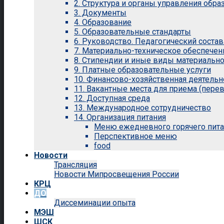
2. Структура и органы управления обр
3. Документы
4. Образование
5. Образовательные стандарты
6. Руководство. Педагогический состав
7. Материально-техническое обеспечен
8. Стипендии и иные виды материальн
9. Платные образовательные услуги
10. Финансово-хозяйственная деятельн
11. Вакантные места для приема (перев
12. Доступная среда
13. Международное сотрудничество
14. Организация питания
Меню ежедневного горячего пит
Перспективное меню
food
Новости
Трансляция
Новости Мипросвещения России
КРЦ
ДО
Диссеминации опыта
МЭШ
ШСК