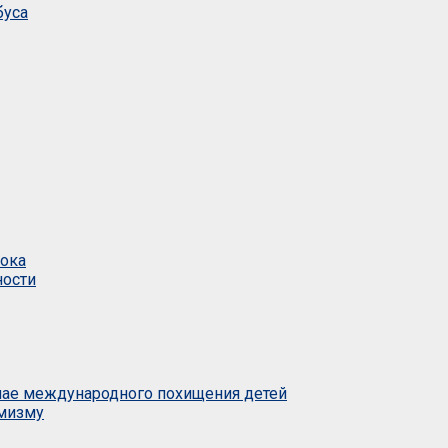
буса
тока
ности
учае международного похищения детей
емизму