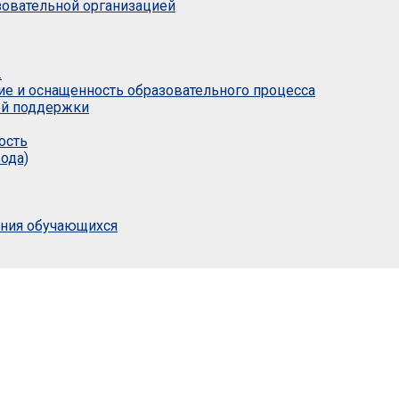
азовательной организацией
.
ие и оснащенность образовательного процесса
ой поддержки
ость
ода)
ания обучающихся