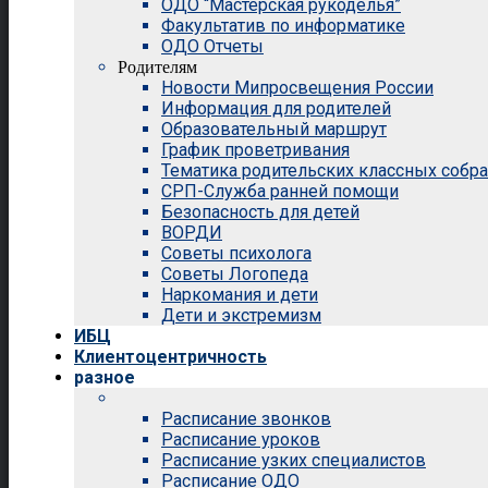
ОДО “Мастерская рукоделья”
Факультатив по информатике
ОДО Отчеты
Родителям
Новости Мипросвещения России
Информация для родителей
Образовательный маршрут
График проветривания
Тематика родительских классных собр
СРП-Служба ранней помощи
Безопасность для детей
ВОРДИ
Советы психолога
Советы Логопеда
Наркомания и дети
Дети и экстремизм
ИБЦ
Клиентоцентричность
разное
Расписание звонков
Расписание уроков
Расписание узких специалистов
Расписание ОДО