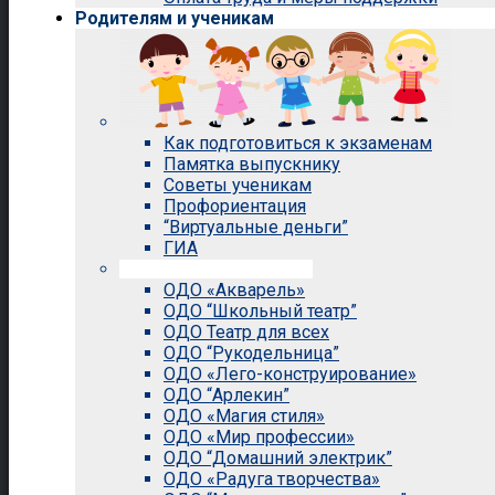
Родителям и ученикам
Как подготовиться к экзаменам
Памятка выпускнику
Советы ученикам
Профориентация
“Виртуальные деньги”
ГИА
Внеурочная деятельность
ОДО «Акварель»
ОДО “Школьный театр”
ОДО Театр для всех
ОДО “Рукодельница”
ОДО «Лего-конструирование»
ОДО “Арлекин”
ОДО «Магия стиля»
ОДО «Мир профессии»
ОДО “Домашний электрик”
ОДО «Радуга творчества»