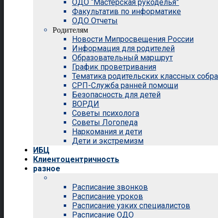
ОДО “Мастерская рукоделья”
Факультатив по информатике
ОДО Отчеты
Родителям
Новости Мипросвещения России
Информация для родителей
Образовательный маршрут
График проветривания
Тематика родительских классных собр
СРП-Служба ранней помощи
Безопасность для детей
ВОРДИ
Советы психолога
Советы Логопеда
Наркомания и дети
Дети и экстремизм
ИБЦ
Клиентоцентричность
разное
Расписание звонков
Расписание уроков
Расписание узких специалистов
Расписание ОДО