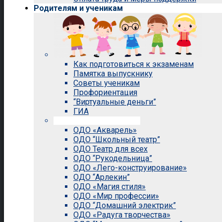
Родителям и ученикам
Как подготовиться к экзаменам
Памятка выпускнику
Советы ученикам
Профориентация
“Виртуальные деньги”
ГИА
Внеурочная деятельность
ОДО «Акварель»
ОДО “Школьный театр”
ОДО Театр для всех
ОДО “Рукодельница”
ОДО «Лего-конструирование»
ОДО “Арлекин”
ОДО «Магия стиля»
ОДО «Мир профессии»
ОДО “Домашний электрик”
ОДО «Радуга творчества»