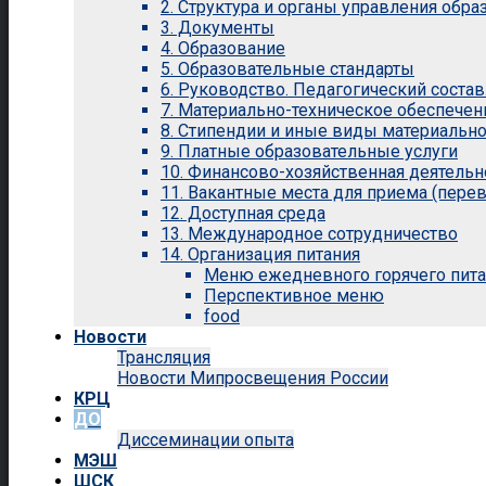
2. Структура и органы управления обр
3. Документы
4. Образование
5. Образовательные стандарты
6. Руководство. Педагогический состав
7. Материально-техническое обеспечен
8. Стипендии и иные виды материальн
9. Платные образовательные услуги
10. Финансово-хозяйственная деятельн
11. Вакантные места для приема (перев
12. Доступная среда
13. Международное сотрудничество
14. Организация питания
Меню ежедневного горячего пит
Перспективное меню
food
Новости
Трансляция
Новости Мипросвещения России
КРЦ
ДО
Диссеминации опыта
МЭШ
ШСК