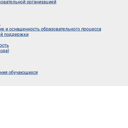
азовательной организацией
.
ие и оснащенность образовательного процесса
ой поддержки
ость
ода)
ания обучающихся