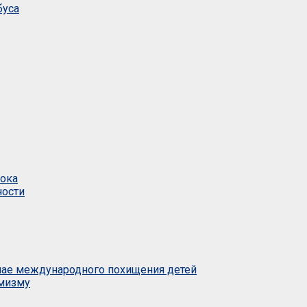
буса
тока
ности
учае международного похищения детей
емизму