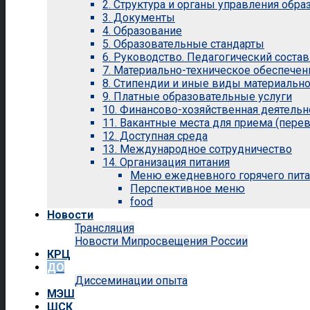
2. Структура и органы управления обр
3. Документы
4. Образование
5. Образовательные стандарты
6. Руководство. Педагогический состав
7. Материально-техническое обеспечен
8. Стипендии и иные виды материальн
9. Платные образовательные услуги
10. Финансово-хозяйственная деятельн
11. Вакантные места для приема (перев
12. Доступная среда
13. Международное сотрудничество
14. Организация питания
Меню ежедневного горячего пит
Перспективное меню
food
Новости
Трансляция
Новости Мипросвещения России
КРЦ
ДО
Диссеминации опыта
МЭШ
ШСК