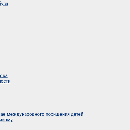
буса
тока
ности
учае международного похищения детей
емизму