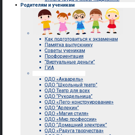
Родителям и ученикам
Как подготовиться к экзаменам
Памятка выпускнику
Советы ученикам
Профориентация
“Виртуальные деньги”
ГИА
Внеурочная деятельность
ОДО «Акварель»
ОДО “Школьный театр”
ОДО Театр для всех
ОДО “Рукодельница”
ОДО «Лего-конструирование»
ОДО “Арлекин”
ОДО «Магия стиля»
ОДО «Мир профессии»
ОДО “Домашний электрик”
ОДО «Радуга творчества»