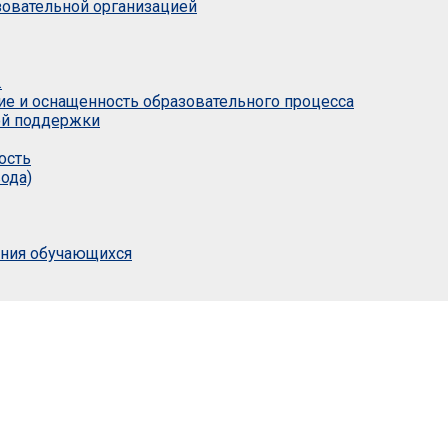
азовательной организацией
.
ие и оснащенность образовательного процесса
ой поддержки
ость
ода)
ания обучающихся