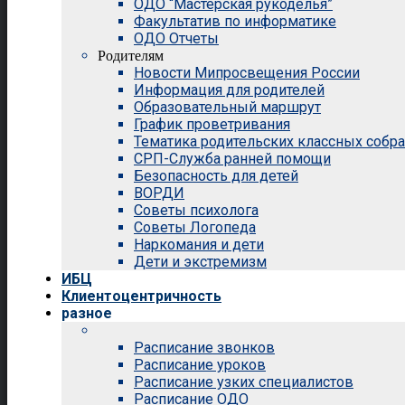
ОДО “Мастерская рукоделья”
Факультатив по информатике
ОДО Отчеты
Родителям
Новости Мипросвещения России
Информация для родителей
Образовательный маршрут
График проветривания
Тематика родительских классных собр
СРП-Служба ранней помощи
Безопасность для детей
ВОРДИ
Советы психолога
Советы Логопеда
Наркомания и дети
Дети и экстремизм
ИБЦ
Клиентоцентричность
разное
Расписание звонков
Расписание уроков
Расписание узких специалистов
Расписание ОДО