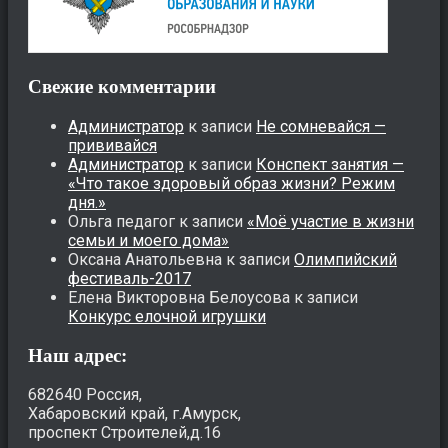
Свежие комментарии
Администратор
к записи
Не сомневайся —
прививайся
Администратор
к записи
Конспект занятия —
«Что такое здоровый образ жизни? Режим
дня.»
Ольга педагог
к записи
«Моё участие в жизни
семьи и моего дома»
Оксана Анатольевна
к записи
Олимпийский
фестиваль-2017
Елена Викторовна Белоусова
к записи
Конкурс елочной игрушки
Наш адрес:
682640 Россия,
Хабаровский край, г.Амурск,
проспект Строителей,д.16