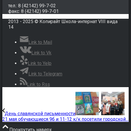
тел.: 8 (42142) 99-7-02
факс: 8 (42142) 99-7-01
2013 - 2025 © Копирайт Школа-интернат VIII вида
14
Link to Mail
Link to Vk
Link to Yelp
Link to Telegram
Link to Rss
День славянской письменности
21 мая обучающиеся 9б и 11-12 к/к посетили городской...
Прокрутить наверх