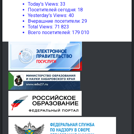
Today's Views:
33
Посетителей сегодня:
18
Yesterday's Views:
40
Вчерашние посетители:
29
Total Views:
71 823
Всего посетителей:
179 010