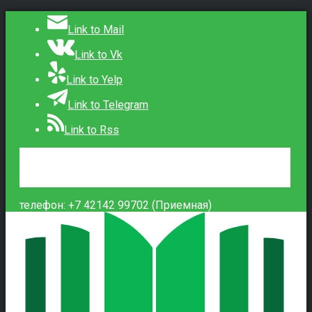
Link to Mail
Link to Vk
Link to Yelp
Link to Telegram
Link to Rss
Сведения об образовательной организации
Контакты
Вход
телефон: +7 42142 99702 (Приемная)