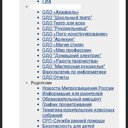
ГИА
Внеурочная деятельность
ОДО «Акварель»
ОДО “Школьный театр”
ОДО Театр для всех
ОДО “Рукодельница”
ОДО «Лего-конструирование»
ОДО “Арлекин”
ОДО «Магия стиля»
ОДО «Мир профессии»
ОДО “Домашний электрик”
ОДО «Радуга творчества»
ОДО “Мастерская рукоделья”
Факультатив по информатике
ОДО Отчеты
Родителям
Новости Мипросвещения России
Информация для родителей
Образовательный маршрут
График проветривания
Тематика родительских классных
собраний
СРП-Служба ранней помощи
Безопасность для детей