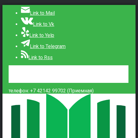
Link to Mail
Link to Vk
Link to Yelp
Link to Telegram
Link to Rss
Сведения об образовательной организации
Контакты
Вход
телефон: +7 42142 99702 (Приемная)