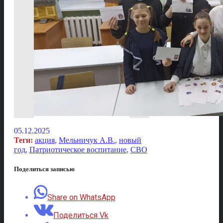
05.12.2025
Теги:
акция
,
Мельничук А.В.
,
новый
год
,
Патриотическое воспитание
,
СВО
Поделиться записью
Share on WhatsApp
Поделиться Vk