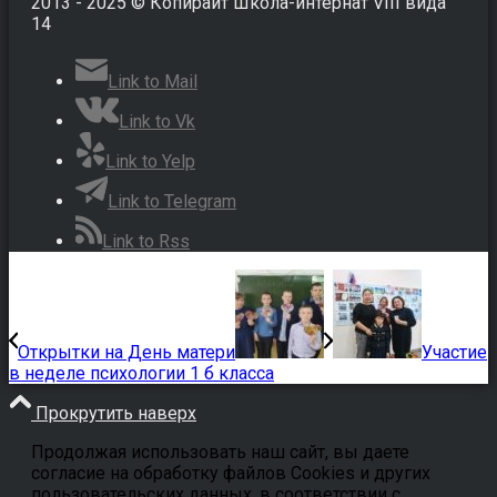
2013 - 2025 © Копирайт Школа-интернат VIII вида
14
Link to Mail
Link to Vk
Link to Yelp
Link to Telegram
Link to Rss
Открытки на День матери
Участие
в неделе психологии 1 б класса
Прокрутить наверх
Продолжая использовать наш сайт, вы даете
согласие на обработку файлов Cookies и других
пользовательских данных, в соответствии с