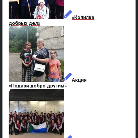
«Копилка
добрых дел»
Акция
«Подари добро другим»