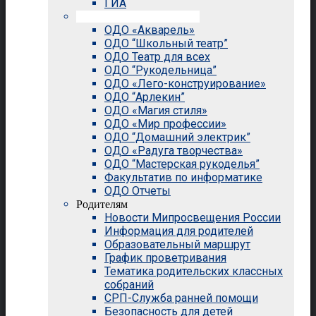
ГИА
Внеурочная деятельность
ОДО «Акварель»
ОДО “Школьный театр”
ОДО Театр для всех
ОДО “Рукодельница”
ОДО «Лего-конструирование»
ОДО “Арлекин”
ОДО «Магия стиля»
ОДО «Мир профессии»
ОДО “Домашний электрик”
ОДО «Радуга творчества»
ОДО “Мастерская рукоделья”
Факультатив по информатике
ОДО Отчеты
Родителям
Новости Мипросвещения России
Информация для родителей
Образовательный маршрут
График проветривания
Тематика родительских классных
собраний
СРП-Служба ранней помощи
Безопасность для детей