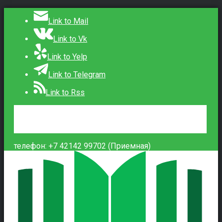
Link to Mail
Link to Vk
Link to Yelp
Link to Telegram
Link to Rss
Сведения об образовательной организации
Контакты
Вход
телефон: +7 42142 99702 (Приемная)