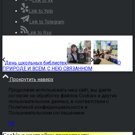
Link to Vk
Link to Yelp
Link to Telegram
Link to Rss
День школьных библиотек
О
ПРИРОДЕ И ВСЕМ, С НЕЮ СВЯЗАННОМ
Прокрутить наверх
Продолжая использовать наш сайт, вы даете
согласие на обработку файлов Cookies и других
пользовательских данных, в соответствии с
Политикой конфиденциальности и
Пользовательским соглашением
OK