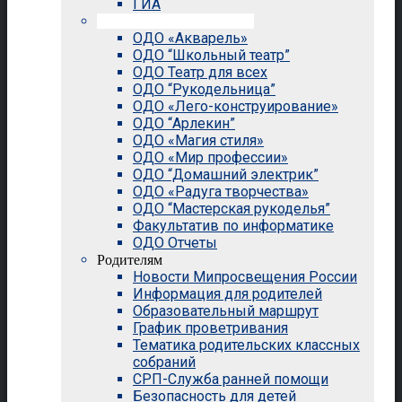
ГИА
Внеурочная деятельность
ОДО «Акварель»
ОДО “Школьный театр”
ОДО Театр для всех
ОДО “Рукодельница”
ОДО «Лего-конструирование»
ОДО “Арлекин”
ОДО «Магия стиля»
ОДО «Мир профессии»
ОДО “Домашний электрик”
ОДО «Радуга творчества»
ОДО “Мастерская рукоделья”
Факультатив по информатике
ОДО Отчеты
Родителям
Новости Мипросвещения России
Информация для родителей
Образовательный маршрут
График проветривания
Тематика родительских классных
собраний
СРП-Служба ранней помощи
Безопасность для детей