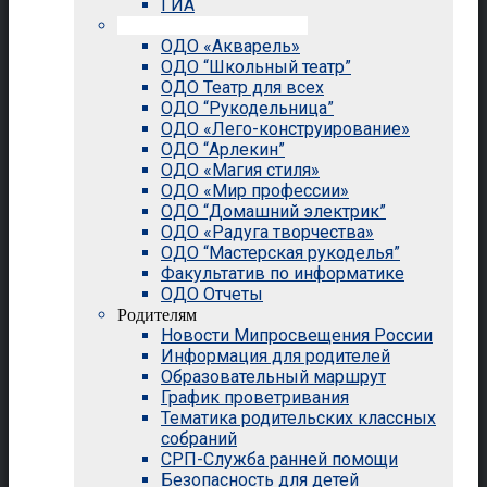
ГИА
Внеурочная деятельность
ОДО «Акварель»
ОДО “Школьный театр”
ОДО Театр для всех
ОДО “Рукодельница”
ОДО «Лего-конструирование»
ОДО “Арлекин”
ОДО «Магия стиля»
ОДО «Мир профессии»
ОДО “Домашний электрик”
ОДО «Радуга творчества»
ОДО “Мастерская рукоделья”
Факультатив по информатике
ОДО Отчеты
Родителям
Новости Мипросвещения России
Информация для родителей
Образовательный маршрут
График проветривания
Тематика родительских классных
собраний
СРП-Служба ранней помощи
Безопасность для детей