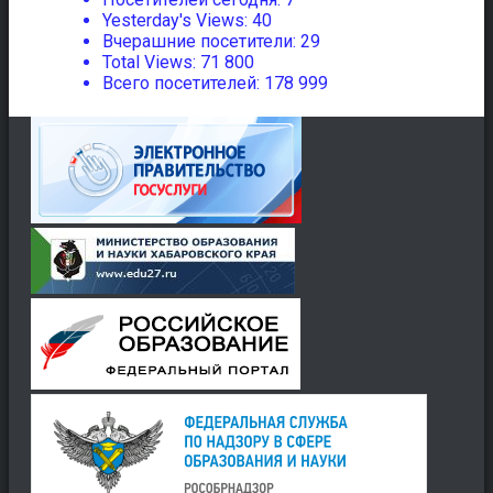
Yesterday's Views:
40
Вчерашние посетители:
29
Total Views:
71 800
Всего посетителей:
178 999