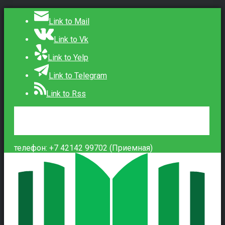
Link to Mail
Link to Vk
Link to Yelp
Link to Telegram
Link to Rss
Сведения об образовательной организации
Контакты
Вход
телефон: +7 42142 99702 (Приемная)