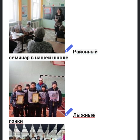
Районный
семинар в нашей школе
Лыжные
гонки