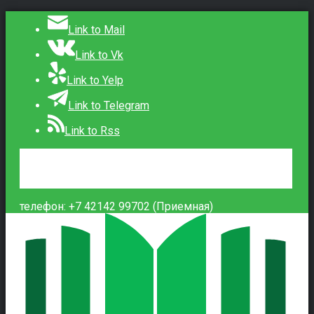
Link to Mail
Link to Vk
Link to Yelp
Link to Telegram
Link to Rss
Сведения об образовательной организации
Контакты
Вход
телефон: +7 42142 99702 (Приемная)