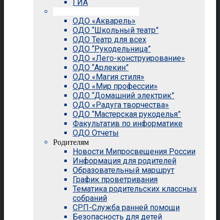
ГИА
Внеурочная деятельность
ОДО «Акварель»
ОДО “Школьный театр”
ОДО Театр для всех
ОДО “Рукодельница”
ОДО «Лего-конструирование»
ОДО “Арлекин”
ОДО «Магия стиля»
ОДО «Мир профессии»
ОДО “Домашний электрик”
ОДО «Радуга творчества»
ОДО “Мастерская рукоделья”
Факультатив по информатике
ОДО Отчеты
Родителям
Новости Мипросвещения России
Информация для родителей
Образовательный маршрут
График проветривания
Тематика родительских классных
собраний
СРП-Служба ранней помощи
Безопасность для детей