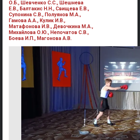
О.Б., Шевченко С.С., Шешнева
Е.В., Балтакис Н.Н., Свищева Е.В.,
Супонина С.В., Полуянов М.А.,
Гамова А.А., Кулик И.В.,
Матафонова И.В., Девочкина М.А.,
Михайлова О.Ю., Непочатов С.В.,
Боева И.П., Магонова А.В.