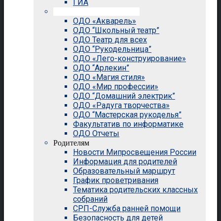
ГИА
Внеурочная деятельность
ОДО «Акварель»
ОДО “Школьный театр”
ОДО Театр для всех
ОДО “Рукодельница”
ОДО «Лего-конструирование»
ОДО “Арлекин”
ОДО «Магия стиля»
ОДО «Мир профессии»
ОДО “Домашний электрик”
ОДО «Радуга творчества»
ОДО “Мастерская рукоделья”
Факультатив по информатике
ОДО Отчеты
Родителям
Новости Мипросвещения России
Информация для родителей
Образовательный маршрут
График проветривания
Тематика родительских классных
собраний
СРП-Служба ранней помощи
Безопасность для детей