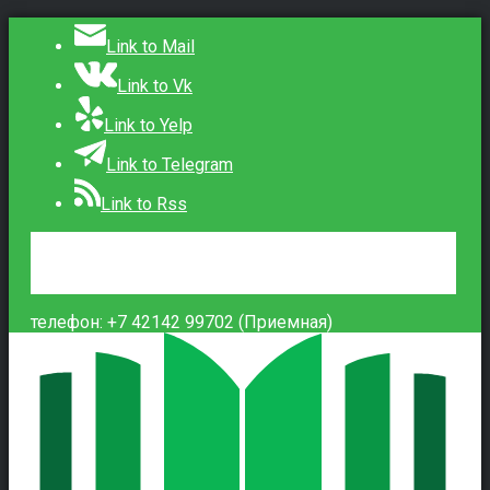
Link to Mail
Link to Vk
Link to Yelp
Link to Telegram
Link to Rss
Сведения об образовательной организации
Контакты
Вход
телефон: +7 42142 99702 (Приемная)