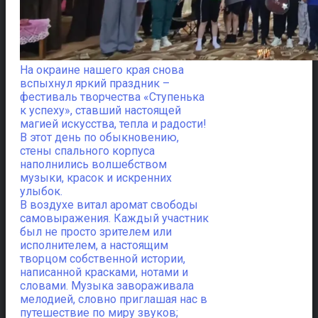
На окраине нашего края снова
вспыхнул яркий праздник –
фестиваль творчества «Ступенька
к успеху», ставший настоящей
магией искусства, тепла и радости!
В этот день по обыкновению,
стены спального корпуса
наполнились волшебством
музыки, красок и искренних
улыбок.
В воздухе витал аромат свободы
самовыражения. Каждый участник
был не просто зрителем или
исполнителем, а настоящим
творцом собственной истории,
написанной красками, нотами и
словами. Музыка завораживала
мелодией, словно приглашая нас в
путешествие по миру звуков;