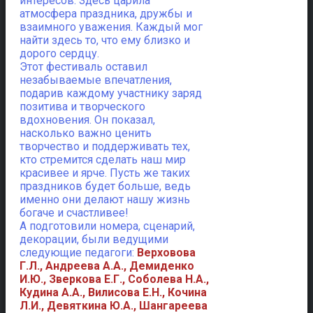
интересов. Здесь царила
атмосфера праздника, дружбы и
взаимного уважения. Каждый мог
найти здесь то, что ему близко и
дорого сердцу.
Этот фестиваль оставил
незабываемые впечатления,
подарив каждому участнику заряд
позитива и творческого
вдохновения. Он показал,
насколько важно ценить
творчество и поддерживать тех,
кто стремится сделать наш мир
красивее и ярче. Пусть же таких
праздников будет больше, ведь
именно они делают нашу жизнь
богаче и счастливее!
А подготовили номера, сценарий,
декорации, были ведущими
следующие педагоги:
Верховова
Г.Л., Андреева А.А., Демиденко
И.Ю., Зверкова Е.Г., Соболева Н.А.,
Кудина А.А., Вилисова Е.Н., Кочина
Л.И., Девяткина Ю.А., Шангареева