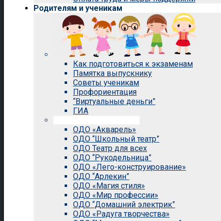
Родителям и ученикам
Как подготовиться к экзаменам
Памятка выпускнику
Советы ученикам
Профориентация
“Виртуальные деньги”
ГИА
Внеурочная деятельность
ОДО «Акварель»
ОДО “Школьный театр”
ОДО Театр для всех
ОДО “Рукодельница”
ОДО «Лего-конструирование»
ОДО “Арлекин”
ОДО «Магия стиля»
ОДО «Мир профессии»
ОДО “Домашний электрик”
ОДО «Радуга творчества»