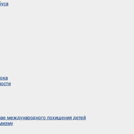
буса
тока
ности
учае международного похищения детей
емизму