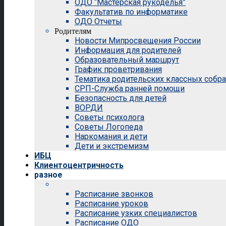
ОДО “Мастерская рукоделья”
Факультатив по информатике
ОДО Отчеты
Родителям
Новости Мипросвещения России
Информация для родителей
Образовательный маршрут
График проветривания
Тематика родительских классных собр
СРП-Служба ранней помощи
Безопасность для детей
ВОРДИ
Советы психолога
Советы Логопеда
Наркомания и дети
Дети и экстремизм
ИБЦ
Клиентоцентричность
разное
Расписание звонков
Расписание уроков
Расписание узких специалистов
Расписание ОДО