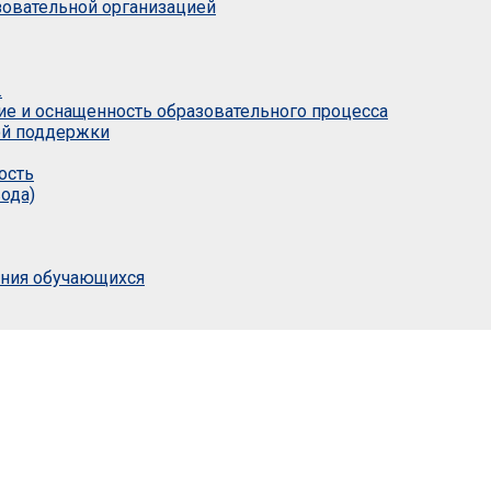
азовательной организацией
.
ие и оснащенность образовательного процесса
ой поддержки
ость
ода)
ания обучающихся