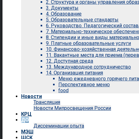
2. Структура и органы управления обр
3. Документы
4. Образование
5. Образовательные стандарты
6. Руководство. Педагогический состав
7. Материально-техническое обеспечен
8. Стипендии и иные виды материальн
9. Платные образовательные услуги
10. Финансово-хозяйственная деятельн
11. Вакантные места для приема (перев
12. Доступная среда
13. Международное сотрудничество
14. Организация питания
Меню ежедневного горячего пит
Перспективное меню
food
Новости
Трансляция
Новости Мипросвещения России
КРЦ
ДО
Диссеминации опыта
МЭШ
ШСК