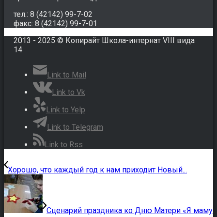
тел.: 8 (42142) 99-7-02
факс: 8 (42142) 99-7-01
2013 - 2025 © Копирайт Школа-интернат VIII вида
14
Link to Mail
Link to Vk
Link to Yelp
Link to Telegram
Link to Rss
Хорошо, что каждый год к нам приходит Новый...
Сценарий праздника ко Дню Матери «Я маму