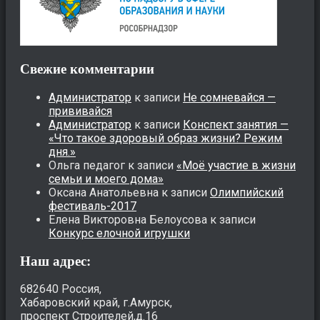
Свежие комментарии
Администратор
к записи
Не сомневайся —
прививайся
Администратор
к записи
Конспект занятия —
«Что такое здоровый образ жизни? Режим
дня.»
Ольга педагог
к записи
«Моё участие в жизни
семьи и моего дома»
Оксана Анатольевна
к записи
Олимпийский
фестиваль-2017
Елена Викторовна Белоусова
к записи
Конкурс елочной игрушки
Наш адрес:
682640 Россия,
Хабаровский край, г.Амурск,
проспект Строителей,д.16