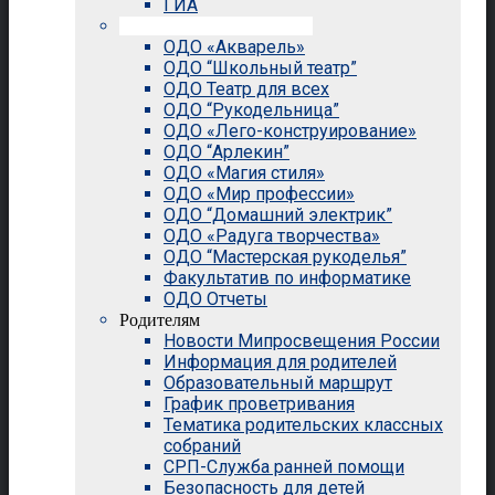
ГИА
Внеурочная деятельность
ОДО «Акварель»
ОДО “Школьный театр”
ОДО Театр для всех
ОДО “Рукодельница”
ОДО «Лего-конструирование»
ОДО “Арлекин”
ОДО «Магия стиля»
ОДО «Мир профессии»
ОДО “Домашний электрик”
ОДО «Радуга творчества»
ОДО “Мастерская рукоделья”
Факультатив по информатике
ОДО Отчеты
Родителям
Новости Мипросвещения России
Информация для родителей
Образовательный маршрут
График проветривания
Тематика родительских классных
собраний
СРП-Служба ранней помощи
Безопасность для детей