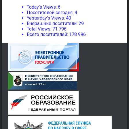
Today's Views:
6
Посетителей сегодня:
4
Yesterday's Views:
40
Вчерашние посетители:
29
Total Views:
71 796
Всего посетителей:
178 996