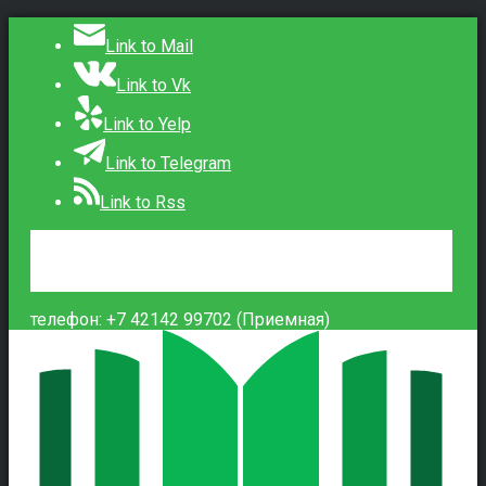
Link to Mail
Link to Vk
Link to Yelp
Link to Telegram
Link to Rss
Сведения об образовательной организации
Контакты
Вход
телефон: +7 42142 99702 (Приемная)